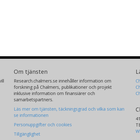
Om tjänsten
L
ill
Research.chalmers.se innehåller information om
Ch
forskning på Chalmers, publikationer och projekt
Ch
inklusive information om finansiärer och
C
samarbetspartners.
C
Läs mer om tjänsten, täckningsgrad och vilka som kan
se informationen
4
Personuppgifter och cookies
T
W
Tillgänglighet