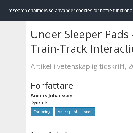
RESEARCH
.chalmers.se
research.chalmers.se använder cookies för bättre funktion
Under Sleeper Pads 
Train-Track Interact
Artikel i vetenskaplig tidskrift, 
Författare
Anders Johansson
Dynamik
Forskning
Andra publikationer