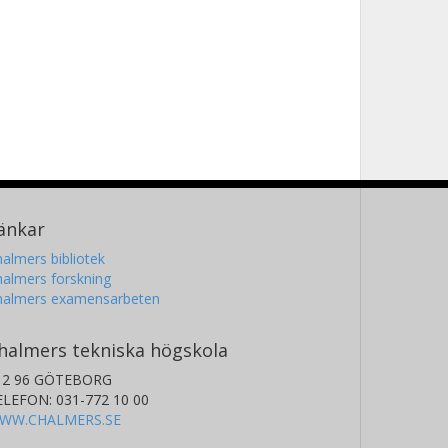
änkar
almers bibliotek
almers forskning
halmers examensarbeten
halmers tekniska högskola
12 96 GÖTEBORG
ELEFON: 031-772 10 00
WW.CHALMERS.SE