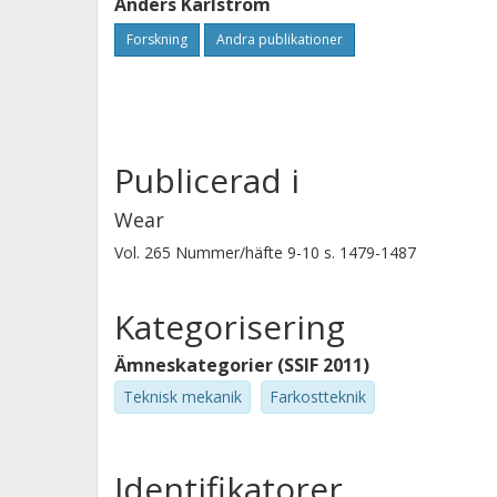
Anders Karlström
Forskning
Andra publikationer
Publicerad i
Wear
Vol. 265
Nummer/häfte
9-10
s.
1479-1487
Kategorisering
Ämneskategorier (SSIF 2011)
Teknisk mekanik
Farkostteknik
Identifikatorer