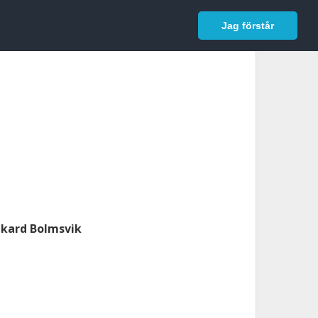
In English
Logga in
Jag förstår
ikard Bolmsvik