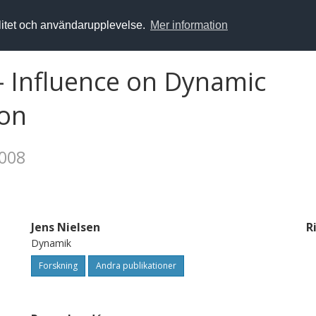
alitet och användarupplevelse.
Mer information
- Influence on Dynamic
ion
2008
Jens Nielsen
R
Dynamik
Forskning
Andra publikationer