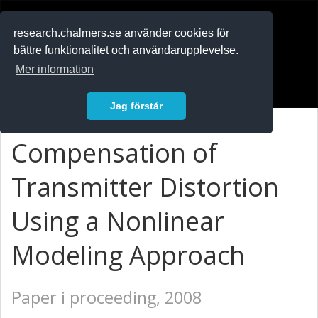
RESEARCH
.chalmers.se
research.chalmers.se använder cookies för
bättre funktionalitet och användarupplevelse.
In English
Mer information
Logga in
Jag förstår
Compensation of
Transmitter Distortion
Using a Nonlinear
Modeling Approach
Paper i proceeding, 2008