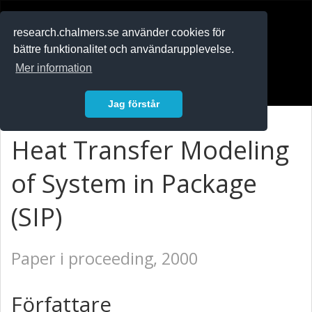
RESEARCH
.chalmers.se
research.chalmers.se använder cookies för
bättre funktionalitet och användarupplevelse.
In English
Mer information
Logga in
Jag förstår
Heat Transfer Modeling
of System in Package
(SIP)
Paper i proceeding, 2000
Författare