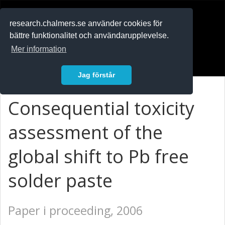
RESEARCH
.chalmers.se
research.chalmers.se använder cookies för
bättre funktionalitet och användarupplevelse.
In English
Mer information
Logga in
Jag förstår
Consequential toxicity
assessment of the
global shift to Pb free
solder paste
Paper i proceeding, 2006