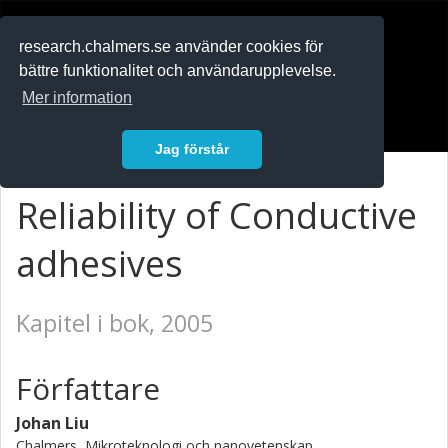
RESEARCH
.chalmers.se
research.chalmers.se använder cookies för
bättre funktionalitet och användarupplevelse.
In English
Mer information
Logga in
Jag förstår
Reliability of Conductive
adhesives
Kapitel i bok, 2005
Författare
Johan Liu
Chalmers, Mikroteknologi och nanovetenskap