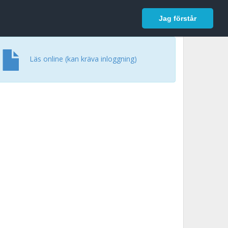
In English
Logga in
Jag förstår
Läs online (kan kräva inloggning)