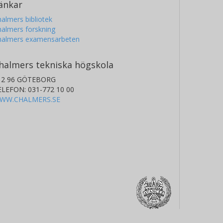
änkar
almers bibliotek
almers forskning
halmers examensarbeten
halmers tekniska högskola
12 96 GÖTEBORG
ELEFON: 031-772 10 00
WW.CHALMERS.SE