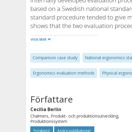
internally developed evaluation pro
based on a Swedish national standard
standard procedure tended to give mo
shows that the two evaluation procedu
methods to identify body segments a
VISA MER
comparison was followed up with inte
professional tasks and objectives bec
Comparison case study
National ergonomics st
evaluation criteria are quantified di
finding is that unforeseen differences
Ergonomics evaluation methods
Physical ergon
acceptability and levels of detail can 
professional groups when methods a
Författare
Cecilia Berlin
Chalmers, Produkt- och produktionsutveckling,
Produktionssystem
Forskning
Andra publikationer