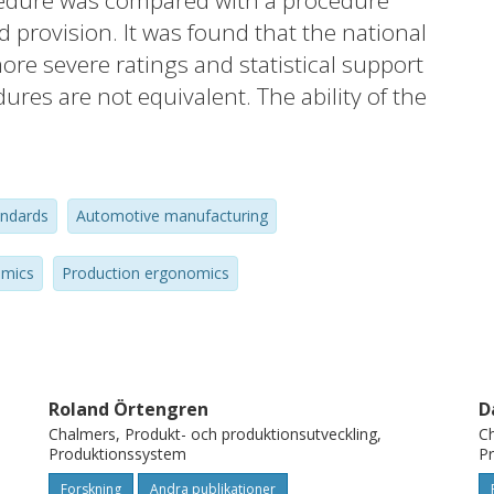
cedure was compared with a procedure
 provision. It was found that the national
re severe ratings and statistical support
res are not equivalent. The ability of the
t risk was also compared. The quantitative
rviews, where the influence of
ame evident, as well as the fact that
andards
Automotive manufacturing
fferently by the two procedures. The main
 in analysis procedure, criteria of
omics
Production ergonomics
cause use-related difficulties for different
re used interchangeably.
Roland Örtengren
D
Chalmers, Produkt- och produktionsutveckling,
Ch
Produktionssystem
P
Forskning
Andra publikationer