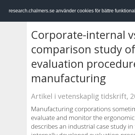
RESEARCH
.chalmers.se
research.chalmers.se använder cookies för bättre funktion
Corporate-internal v
comparison study o
evaluation procedur
manufacturing
Artikel i vetenskaplig tidskrift, 
Manufacturing corporations sometim
evaluate and monitor the ergonomic s
describes an industrial case study i