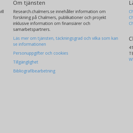
Om tjänsten
L
ill
Research.chalmers.se innehåller information om
Ch
forskning på Chalmers, publikationer och projekt
Ch
inklusive information om finansiärer och
C
samarbetspartners.
C
Läs mer om tjänsten, täckningsgrad och vilka som kan
se informationen
4
Personuppgifter och cookies
T
W
Tillgänglighet
Bibliografibearbetning