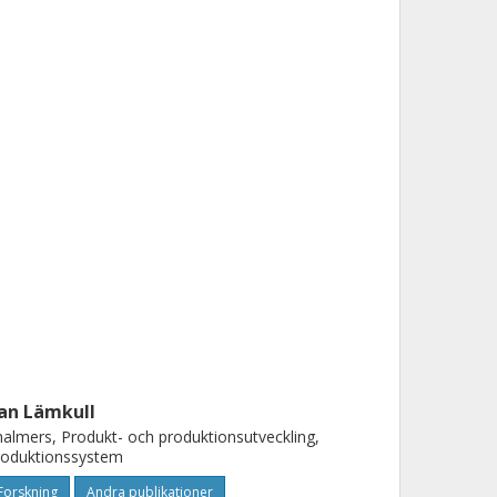
an Lämkull
almers, Produkt- och produktionsutveckling,
roduktionssystem
Forskning
Andra publikationer