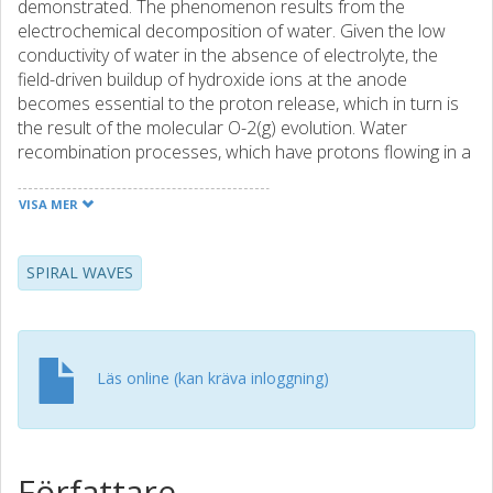
demonstrated. The phenomenon results from the
electrochemical decomposition of water. Given the low
conductivity of water in the absence of electrolyte, the
field-driven buildup of hydroxide ions at the anode
becomes essential to the proton release, which in turn is
the result of the molecular O-2(g) evolution. Water
recombination processes, which have protons flowing in a
hydroxide background, as a key ingredient produce the
phenomenon. (C) 2005 American Institute of Physics.
VISA MER
SPIRAL WAVES
Läs online (kan kräva inloggning)
Författare