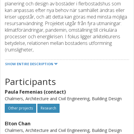
planering och design av bostäder i flerbostadshus som
kan anpassas efter nya behov när samhället ändras eller
kriser uppstår, och att detta kan göras med minsta möjliga
resursanvändning. Projektet utgår från fyra utmaningar:
klimatförändringar, pandemin, omställning till cirkulära
processer och energikrisen. I fokus ligger arkitekturens
betydelse, relationen mellan bostadens utformning
(rumsligheter,
design) och människors beteende, samt hur den
relationen påverkar energi- och resursanvändning
SHOW ENTIRE DESCRIPTION
(materialflöden över tid). Projektet genomförs genom
workshops/dialog med byggsektorns aktörer om dagens
Participants
och framtidens hem, fallstudier av spjutspetsprojekt för
hållbara bostäder: hur de planerats, hur de används och
Paula Femenias (contact)
ändras, upplevelser av komfort och trivsel, samt energi-
Chalmers, Architecture and Civil Engineering, Building Design
och resursflöden över tid. Genomförare är ett
interdisciplinärt team i samverkan med
Other projects
Research
nätverk i näringslivet som driver frågor kring det framtida
hållbara hemmet.
Elton Chan
Chalmers, Architecture and Civil Engineering, Building Design