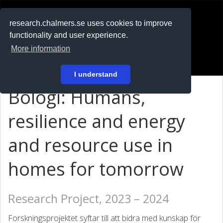
RESEARCH
.chalmers.se
research.chalmers.se uses cookies to improve
functionality and user experience.
På svenska
More information
Login
I understand
Bologi: Humans,
resilience and energy
and resource use in
homes for tomorrow
Research Project, 2023 – 2024
Forskningsprojektet syftar till att bidra med kunskap för