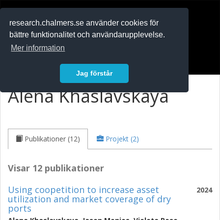
RESEARCH
.chalmers.se
research.chalmers.se använder cookies för
bättre funktionalitet och användarupplevelse.
In English
Mer information
Logga in
Jag förstår
Alena Khaslavskaya
Publikationer (12)
Projekt (2)
Visar 12 publikationer
Using coopetition to increase asset
2024
utilization and market coverage of dry
ports