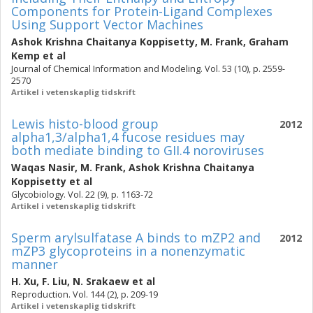
Components for Protein-Ligand Complexes
Using Support Vector Machines
Ashok Krishna Chaitanya Koppisetty
,
M. Frank
,
Graham
Kemp
et al
Journal of Chemical Information and Modeling. Vol. 53 (10), p. 2559-
2570
Artikel i vetenskaplig tidskrift
Lewis histo-blood group
2012
alpha1,3/alpha1,4 fucose residues may
both mediate binding to GII.4 noroviruses
Waqas Nasir
,
M. Frank
,
Ashok Krishna Chaitanya
Koppisetty
et al
Glycobiology. Vol. 22 (9), p. 1163-72
Artikel i vetenskaplig tidskrift
Sperm arylsulfatase A binds to mZP2 and
2012
mZP3 glycoproteins in a nonenzymatic
manner
H. Xu
,
F. Liu
,
N. Srakaew
et al
Reproduction. Vol. 144 (2), p. 209-19
Artikel i vetenskaplig tidskrift