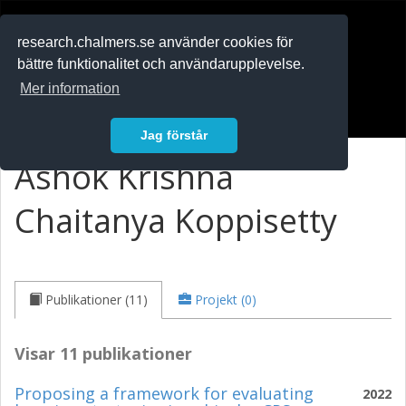
RESEARCH
.chalmers.se
research.chalmers.se använder cookies för
bättre funktionalitet och användarupplevelse.
In English
Mer information
Logga in
Jag förstår
Ashok Krishna
Chaitanya Koppisetty
Publikationer (11)
Projekt (0)
Visar 11 publikationer
Proposing a framework for evaluating
2022