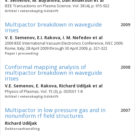
V. Semenov
,
M. Buyanova
,
Dan Anderson
et al
IEEE Transactions on Plasma Science. Vol. 38 (4), p. 915-922
Artikel i vetenskaplig tidskrift
Multipactor breakdown in waveguide
2009
irises
V. E. Semenov
,
E.I. Rakova
,
I. M. Nefedov
et al
2009 IEEE International Vacuum Electronics Conference, IVEC 2009;
Rome; Italy; 28 April 2009 through 30 April 2009, p. 321-322
Paper i proceeding
Conformal mapping analysis of
2008
multipactor breakdown in waveguide
irises
V.E. Semenov
,
E. Rakova
,
Richard Udiljak
et al
Physics of Plasmas. Vol. 15 (3), p. 033501 1-8
Artikel i vetenskaplig tidskrift
Multipactor in low pressure gas and in
2007
nonuniform rf field structures
Richard Udiljak
Doktorsavhandling