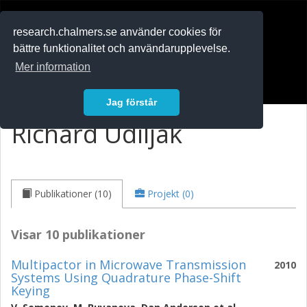
RESEARCH
.chalmers.se
research.chalmers.se använder cookies för
bättre funktionalitet och användarupplevelse.
In English
Mer information
Logga in
Jag förstår
Richard Udiljak
Publikationer (10)
Projekt (0)
Visar 10 publikationer
Multipactor in Microwave Transmission
2010
Systems Using Quadrature Phase-Shift
Keying