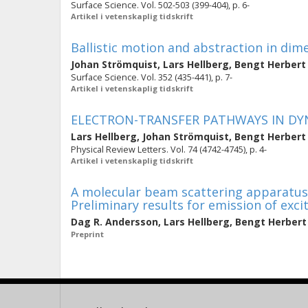
Surface Science. Vol. 502-503 (399-404), p. 6-
Artikel i vetenskaplig tidskrift
Ballistic motion and abstraction in dime
Johan Strömquist
,
Lars Hellberg
,
Bengt Herber
Surface Science. Vol. 352 (435-441), p. 7-
Artikel i vetenskaplig tidskrift
ELECTRON-TRANSFER PATHWAYS IN DYN
Lars Hellberg
,
Johan Strömquist
,
Bengt Herber
Physical Review Letters. Vol. 74 (4742-4745), p. 4-
Artikel i vetenskaplig tidskrift
A molecular beam scattering apparatus
Preliminary results for emission of exci
Dag R. Andersson
,
Lars Hellberg
,
Bengt Herber
Preprint