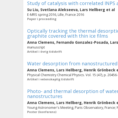
Study of catalysis with correlated INPS
Su Liu
,
Svetlana Alekseeva
,
Lars Hellberg
et al
E-MRS spring 2016, Lille, France 2016
Paper i proceeding
Optically tracking the thermal desorpt
graphite covered with thin ice films
Anna Clemens
,
Fernando Gonzalez-Posada
,
Lars
manuscript
Artikel i övrig tidskrift
Water desorption from nanostructured 
Anna Clemens
,
Lars Hellberg
,
Henrik Grönbeck
e
Physical Chemistry Chemical Physics. Vol. 15 (47), p. 20456
Artikel i vetenskaplig tidskrift
Photo- and thermal desorption of wate
nanostructures
Anna Clemens
,
Lars Hellberg
,
Henrik Grönbeck
e
Young Astronomer's Meeting, Paris Observatory, France;
Poster (konferens)