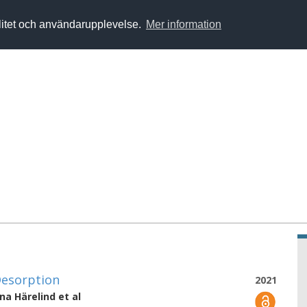
alitet och användarupplevelse.
Mer information
esorption
2021
na Härelind
et al