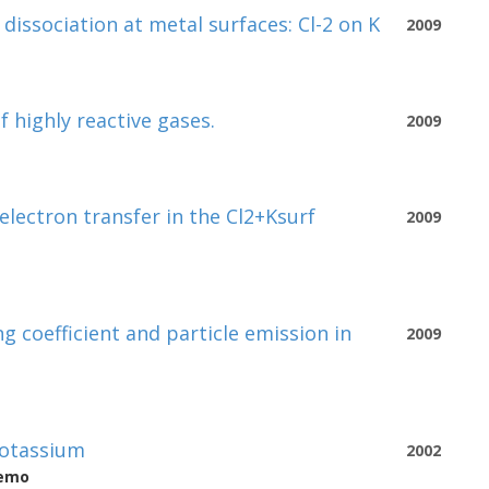
dissociation at metal surfaces: Cl-2 on K
2009
 highly reactive gases.
2009
lectron transfer in the Cl2+Ksurf
2009
g coefficient and particle emission in
2009
potassium
2002
semo