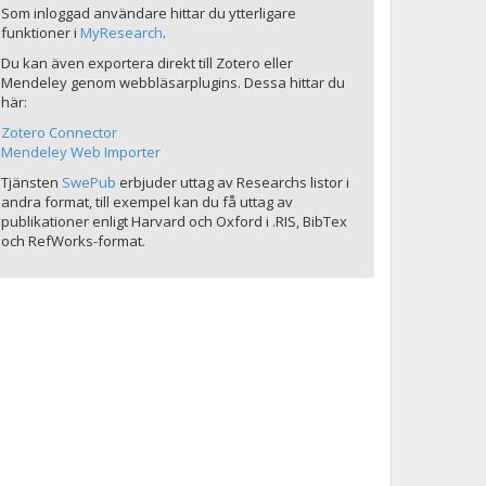
Som inloggad användare hittar du ytterligare
funktioner i
MyResearch
.
Du kan även exportera direkt till Zotero eller
Mendeley genom webbläsarplugins. Dessa hittar du
här:
Zotero Connector
Mendeley Web Importer
Tjänsten
SwePub
erbjuder uttag av Researchs listor i
andra format, till exempel kan du få uttag av
publikationer enligt Harvard och Oxford i .RIS, BibTex
och RefWorks-format.