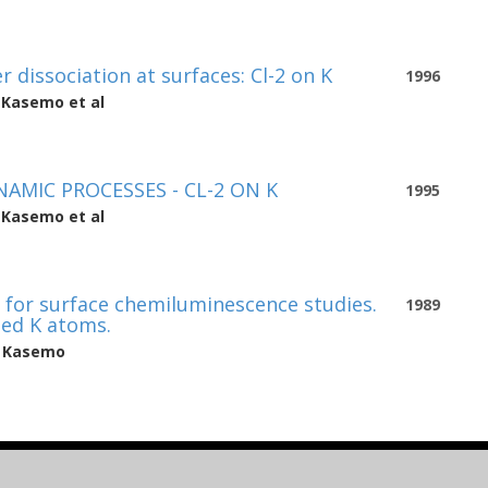
r dissociation at surfaces: Cl-2 on K
1996
t Kasemo
et al
AMIC PROCESSES - CL-2 ON K
1995
t Kasemo
et al
 for surface chemiluminescence studies.
1989
ted K atoms.
t Kasemo