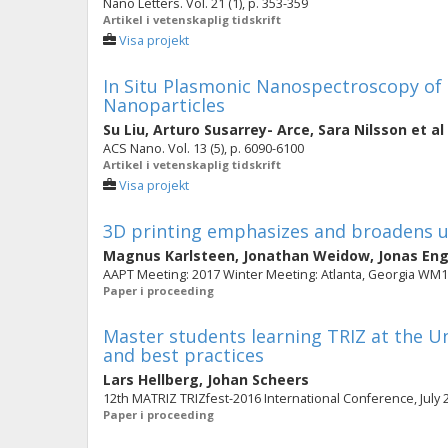
Nano Letters. Vol. 21 (1), p. 353-359
Artikel i vetenskaplig tidskrift
Visa projekt
In Situ Plasmonic Nanospectroscopy of 
Nanoparticles
Su Liu
,
Arturo Susarrey- Arce
,
Sara Nilsson
et al
ACS Nano. Vol. 13 (5), p. 6090-6100
Artikel i vetenskaplig tidskrift
Visa projekt
3D printing emphasizes and broadens u
Magnus Karlsteen
,
Jonathan Weidow
,
Jonas En
AAPT Meeting: 2017 Winter Meeting: Atlanta, Georgia WM
Paper i proceeding
Master students learning TRIZ at the Un
and best practices
Lars Hellberg
,
Johan Scheers
12th MATRIZ TRIZfest-2016 International Conference, July 2
Paper i proceeding