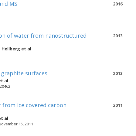
 and MS
2016
ion of water from nanostructured
2013
 Hellberg
et al
graphite surfaces
2013
t al
-20462
r from ice covered carbon
2011
t al
 November 15, 2011