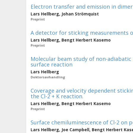
Electron transfer and emission in dimer 
Lars Hellberg
,
Johan Strömquist
Preprint
A detector for sticking measurements of
Lars Hellberg
,
Bengt Herbert Kasemo
Preprint
Molecular beam study of non-adiabatic e
surface reaction
Lars Hellberg
Doktorsavhandling
Coverage and velocity dependent stickin
the Cl-2 + K reaction.
Lars Hellberg
,
Bengt Herbert Kasemo
Preprint
Surface chemiluminescence of Cl-2 on 
Lars Hellberg
,
Joe Campbell
,
Bengt Herbert Ka