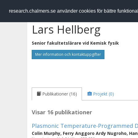
RESEARCH
.chalmers.se
research.chalmers.se använder cookies för bättre funktion
Lars Hellberg
Senior fakultetslärare vid
Kemisk fysik
Mer information och kontaktuppgifter
Publikationer (16)
Projekt (0)
Visar 16 publikationer
Plasmonic Temperature-Programmed D
Colin Murphy
,
Ferry Anggoro Ardy Nugroho
,
Han