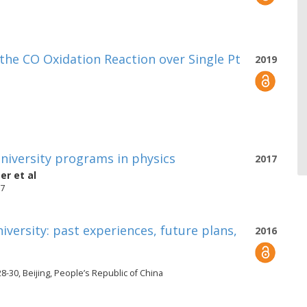
the CO Oxidation Reaction over Single Pt
2019
niversity programs in physics
2017
ger
et al
17
iversity: past experiences, future plans,
2016
8-30, Beijing, People’s Republic of China