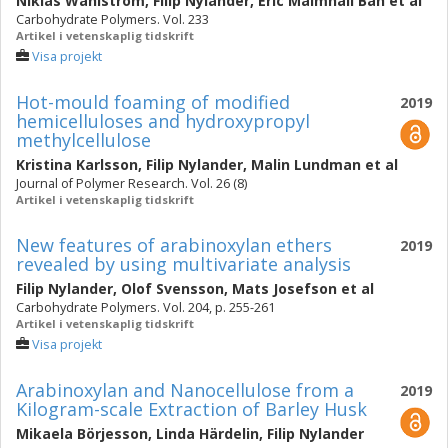
Niklas Wahlström
,
Filip Nylander
,
Eric Malmhäll Bah
et al
Carbohydrate Polymers. Vol. 233
Artikel i vetenskaplig tidskrift
Visa projekt
Hot-mould foaming of modified
2019
hemicelluloses and hydroxypropyl
methylcellulose
Kristina Karlsson
,
Filip Nylander
,
Malin Lundman
et al
Journal of Polymer Research. Vol. 26 (8)
Artikel i vetenskaplig tidskrift
New features of arabinoxylan ethers
2019
revealed by using multivariate analysis
Filip Nylander
,
Olof Svensson
,
Mats Josefson
et al
Carbohydrate Polymers. Vol. 204, p. 255-261
Artikel i vetenskaplig tidskrift
Visa projekt
Arabinoxylan and Nanocellulose from a
2019
Kilogram-scale Extraction of Barley Husk
Mikaela Börjesson
,
Linda Härdelin
,
Filip Nylander