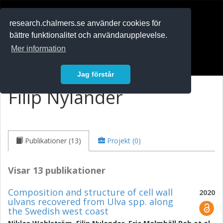
RESEARCH
.chalmers.se
research.chalmers.se använder cookies för
bättre funktionalitet och användarupplevelse.
In English
Mer information
Logga in
Jag förstår
Filip Nylander
Publikationer (13)
Projekt (0)
Visar 13 publikationer
Composition and structure of cell wall
2020
ulvans recovered from Ulva spp. along
the Swedish west coast