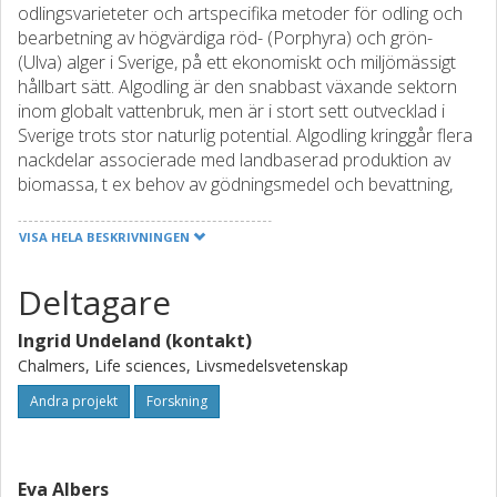
odlingsvarieteter och artspecifika metoder för odling och
bearbetning av högvärdiga röd- (Porphyra) och grön-
(Ulva) alger i Sverige, på ett ekonomiskt och miljömässigt
hållbart sätt. Algodling är den snabbast växande sektorn
inom globalt vattenbruk, men är i stort sett outvecklad i
Sverige trots stor naturlig potential. Algodling kringgår flera
nackdelar associerade med landbaserad produktion av
biomassa, t ex behov av gödningsmedel och bevattning,
och konkurrerar inte heller om värdefull åkermark. Alger är
mycket näringsrika och innehåller en mängd i stort sett
VISA HELA BESKRIVNINGEN
outnyttjade biomolekyler, och bildar på så sätt en attraktiv
biomassa för vidare raffinering till exv.
Deltagare
livsmedelsingredienser, finkemikaler och bio-baserade
material. Vi kommer att utvärdera algbiomassans
Ingrid Undeland (kontakt)
sammansättning (delvis med metabolomik), innovativa
Chalmers, Life sciences, Livsmedelsvetenskap
metoder för att disintegrera cellstrukturer samt hållbar
extraktion av molekyler med kända och nya potentialer i
Andra projekt
Forskning
livsmedel, medicinska och tekniska tillämpningar. Odling av
alger längs den svenska kusten och en tekniskt optimerad
fraktionering av skördad biomassa möjliggör en inhemsk
Eva Albers