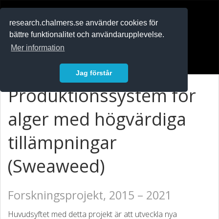
RESEARCH
.chalmers.se
research.chalmers.se använder cookies för
bättre funktionalitet och användarupplevelse.
In English
Mer information
Logga in
Jag förstår
Produktionssystem för
alger med högvärdiga
tillämpningar
(Sweaweed)
Forskningsprojekt, 2015 – 2021
Huvudsyftet med detta projekt är att utveckla nya