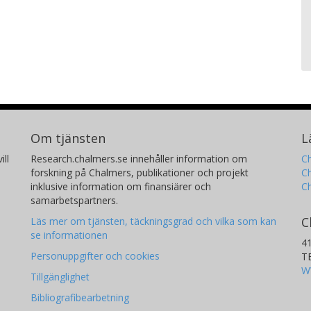
Om tjänsten
L
ill
Research.chalmers.se innehåller information om
Ch
forskning på Chalmers, publikationer och projekt
Ch
inklusive information om finansiärer och
C
samarbetspartners.
C
Läs mer om tjänsten, täckningsgrad och vilka som kan
se informationen
4
Personuppgifter och cookies
T
W
Tillgänglighet
Bibliografibearbetning