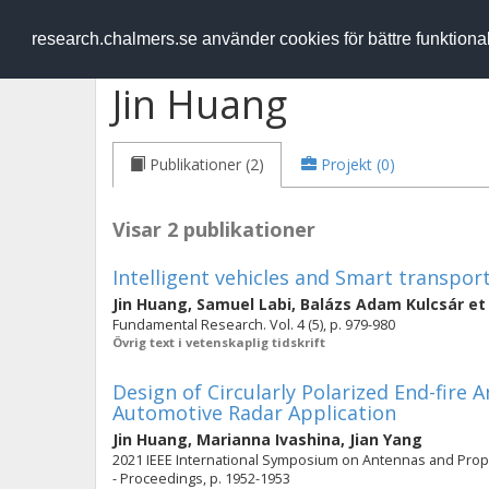
RESEARCH
.chalmers.se
research.chalmers.se använder cookies för bättre funktion
Jin Huang
Publikationer (2)
Projekt (0)
Visar 2 publikationer
Intelligent vehicles and Smart transpor
Jin Huang
,
Samuel Labi
,
Balázs Adam Kulcsár
et 
Fundamental Research. Vol. 4 (5), p. 979-980
Övrig text i vetenskaplig tidskrift
Design of Circularly Polarized End-fire
Automotive Radar Application
Jin Huang
,
Marianna Ivashina
,
Jian Yang
2021 IEEE International Symposium on Antennas and Prop
- Proceedings, p. 1952-1953