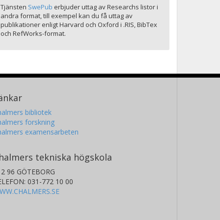
Tjänsten
SwePub
erbjuder uttag av Researchs listor i
andra format, till exempel kan du få uttag av
publikationer enligt Harvard och Oxford i .RIS, BibTex
och RefWorks-format.
änkar
almers bibliotek
almers forskning
halmers examensarbeten
halmers tekniska högskola
12 96 GÖTEBORG
ELEFON: 031-772 10 00
WW.CHALMERS.SE