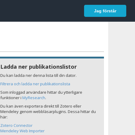
In English
Logga in
Jag förstår
Ladda ner publikationslistor
Du kan ladda ner denna lista till din dator.
Filtrera och ladda ner publikationslista
Som inloggad användare hittar du ytterligare
funktioner i
MyResearch
.
Du kan även exportera direkt till Zotero eller
Mendeley genom webbläsarplugins. Dessa hittar du
här:
Zotero Connector
Mendeley Web Importer