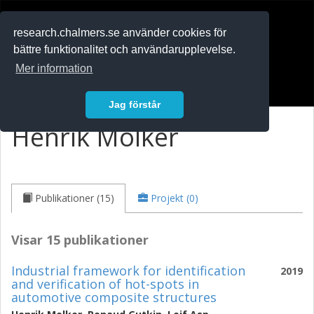
RESEARCH
.chalmers.se
research.chalmers.se använder cookies för
bättre funktionalitet och användarupplevelse.
In English
Mer information
Logga in
Jag förstår
Henrik Molker
Publikationer (15)
Projekt (0)
Visar 15 publikationer
Industrial framework for identification
2019
and verification of hot-spots in
automotive composite structures