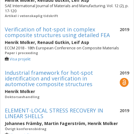
Henrik Molker
,
Renaud Gutkin
,
Leif Asp
SAE International Journal of Materials and Manufacturing. Vol. 12 (2), p.
17-120
Artikel i vetenskaplig tidskrift
Verification of hot-spot in complex
2019
composite structures using detailed FEA
Henrik Molker
,
Renaud Gutkin
,
Leif Asp
ECCM 2018 - 18th European Conference on Composite Materials
Paper i proceeding
Visa projekt
Industrial framework for hot-spot
2019
identification and verification in
automotive composite structures
Henrik Molker
Doktorsavhandling
ELEMENT-LOCAL STRESS RECOVERY IN
2019
LINEAR SHELLS
Johannes Främby
,
Martin Fagerström
,
Henrik Molker
Övrigt konferensbidrag