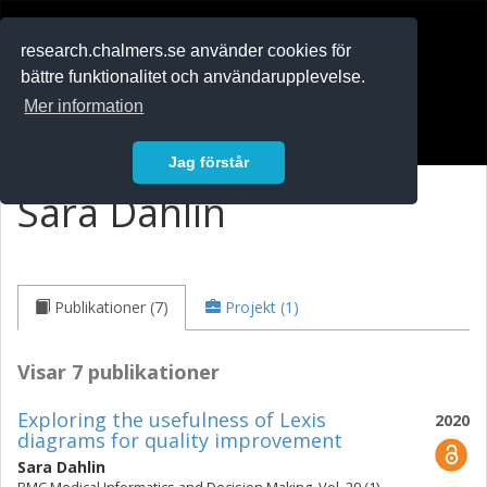
RESEARCH
.chalmers.se
research.chalmers.se använder cookies för
bättre funktionalitet och användarupplevelse.
In English
Mer information
Logga in
Jag förstår
Sara Dahlin
Publikationer (7)
Projekt (1)
Visar 7 publikationer
Exploring the usefulness of Lexis
2020
diagrams for quality improvement
Sara Dahlin