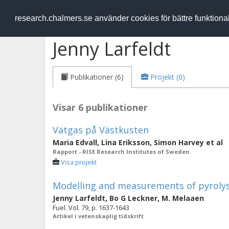
RESEARCH
.chalmers.se
research.chalmers.se använder cookies för bättre funktion
Jenny Larfeldt
Publikationer (6)
Projekt (0)
Visar 6 publikationer
Vätgas på Västkusten
Maria Edvall
,
Lina Eriksson
,
Simon Harvey
et al
Rapport - RISE Research Institutes of Sweden
Visa projekt
Modelling and measurements of pyrolysi
Jenny Larfeldt
,
Bo G Leckner
,
M. Melaaen
Fuel. Vol. 79, p. 1637-1643
Artikel i vetenskaplig tidskrift