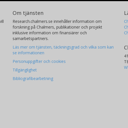
Om tjänsten
L
ill
Research.chalmers.se innehåller information om
Ch
forskning på Chalmers, publikationer och projekt
Ch
inklusive information om finansiärer och
C
samarbetspartners.
C
Läs mer om tjänsten, täckningsgrad och vilka som kan
se informationen
4
Personuppgifter och cookies
T
W
Tillgänglighet
Bibliografibearbetning