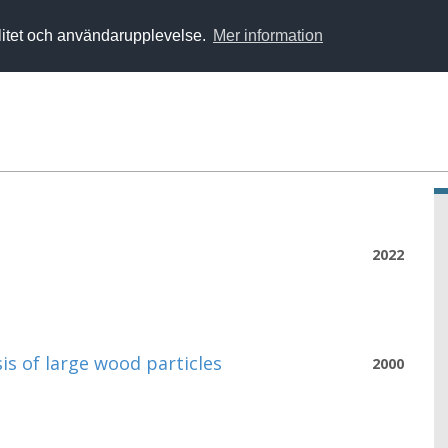
alitet och användarupplevelse.
Mer information
2022
s of large wood particles
2000