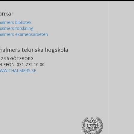
änkar
almers bibliotek
almers forskning
halmers examensarbeten
halmers tekniska högskola
12 96 GÖTEBORG
ELEFON: 031-772 10 00
WW.CHALMERS.SE