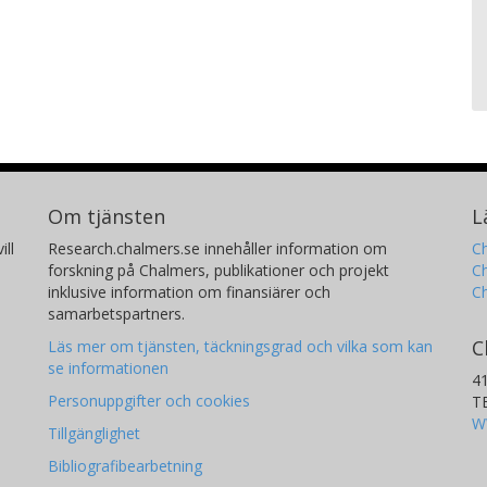
Om tjänsten
L
ill
Research.chalmers.se innehåller information om
Ch
forskning på Chalmers, publikationer och projekt
Ch
inklusive information om finansiärer och
C
samarbetspartners.
C
Läs mer om tjänsten, täckningsgrad och vilka som kan
se informationen
4
Personuppgifter och cookies
T
W
Tillgänglighet
Bibliografibearbetning