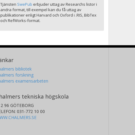
Tjänsten
SwePub
erbjuder uttag av Researchs listor i
andra format, till exempel kan du få uttag av
publikationer enligt Harvard och Oxford i .RIS, BibTex
och RefWorks-format.
änkar
almers bibliotek
almers forskning
halmers examensarbeten
halmers tekniska högskola
12 96 GÖTEBORG
ELEFON: 031-772 10 00
WW.CHALMERS.SE