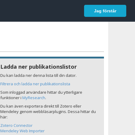
In English
Logga in
Jag förstår
Ladda ner publikationslistor
Du kan ladda ner denna lista till din dator.
Filtrera och ladda ner publikationslista
Som inloggad användare hittar du ytterligare
funktioner i
MyResearch
.
Du kan även exportera direkt till Zotero eller
Mendeley genom webbläsarplugins. Dessa hittar du
här:
Zotero Connector
Mendeley Web Importer