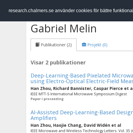
RESEARCH
.chalmers.se
research.chalmers.se använder cookies för bättre funktion
Gabriel Melin
Publikationer (2)
Projekt (0)
Visar 2 publikationer
Deep-Learning-Based Pixelated Microwav
using Electro-Optical Electric-Field Me
Han Zhou
,
Richard Bannister
,
Caspar Pierce
et a
IEEE MTT-S International Microwave Symposium Digest
Paper i proceeding
AI-Assisted Deep-Learning-Based Design 
Amplifiers
Han Zhou
,
Haojie Chang
,
David Widén
et al
IEEE Microwave and Wireless Technology Letters. Vol. 35 (6