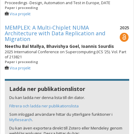
Proceedings -Design, Automation and Test in Europe, DATE
Paper i proceeding
Visa projekt
MEMPLEX: A Multi-Chiplet NUMA
2025
Architecture with Data Replication and
Migration
Neethu Bal Mallya
,
Bhavishya Goel
,
Ioannis Sourdis
2025 International Conference on Supercomputing (ICS ’25). Vol. Part
of 213821
Paper i proceeding
Visa projekt
Ladda ner publikationslistor
Du kan ladda ner denna lista till din dator.
Filtrera och ladda ner publikationslista
Som inloggad användare hittar du ytterligare funktioner i
MyResearch
.
Du kan även exportera direkt till Zotero eller Mendeley genom
webbläsarplugins. Dessa hittar du här: