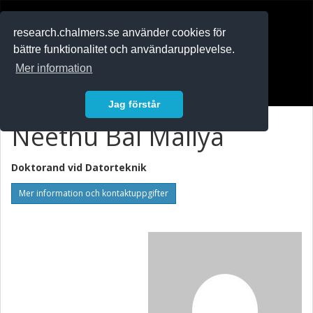
RESEARCH
.chalmers.se
research.chalmers.se använder cookies för
bättre funktionalitet och användarupplevelse.
In English
Mer information
Logga in
Jag förstår
Neethu Bal Mallya
Doktorand vid
Datorteknik
Mer information och kontaktuppgifter