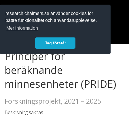
RESEARCH
.chalmers.se
research.chalmers.se använder cookies för
bättre funktionalitet och användarupplevelse.
In English
Mer information
Logga in
Jag förstår
Principer för
beräknande
minnesenheter (PRIDE)
Forskningsprojekt, 2021 – 2025
Beskrivning saknas.