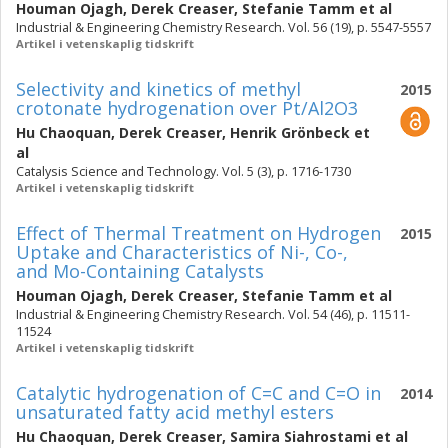
Houman Ojagh
,
Derek Creaser
,
Stefanie Tamm
et al
Industrial & Engineering Chemistry Research. Vol. 56 (19), p. 5547-5557
Artikel i vetenskaplig tidskrift
Selectivity and kinetics of methyl
2015
crotonate hydrogenation over Pt/Al2O3
Hu Chaoquan
,
Derek Creaser
,
Henrik Grönbeck
et
al
Catalysis Science and Technology. Vol. 5 (3), p. 1716-1730
Artikel i vetenskaplig tidskrift
Effect of Thermal Treatment on Hydrogen
2015
Uptake and Characteristics of Ni-, Co-,
and Mo-Containing Catalysts
Houman Ojagh
,
Derek Creaser
,
Stefanie Tamm
et al
Industrial & Engineering Chemistry Research. Vol. 54 (46), p. 11511-
11524
Artikel i vetenskaplig tidskrift
Catalytic hydrogenation of C=C and C=O in
2014
unsaturated fatty acid methyl esters
Hu Chaoquan
,
Derek Creaser
,
Samira Siahrostami
et al