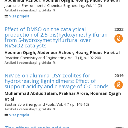
Abdenour Achour
,
Houman Ojagh
,
Hoang Phuoc Ho
et al
Journal of Environmental Chemical Engineering. Vol. 11 (2)
Artikel i vetenskaplig tidskrift
Visa projekt
Effect of DMSO on the catalytical
2022
production of 2,5-bis(hydoxymethyl)furan
from 5-hydroxymethylfurfural over
Ni/SiO2 catalysts
Houman Ojagh
,
Abdenour Achour
,
Hoang Phuoc Ho
et al
Reaction Chemistry and Engineering. Vol. 7 (1), p. 192-200
Artikel i vetenskaplig tidskrift
NiMoS on alumina-USY zeolites for
2019
hydrotreating lignin dimers: Effect of
support acidity and cleavage of C-C bonds
Muhammad Abdus Salam
,
Prakhar Arora
,
Houman Ojagh
et al
Sustainable Energy and Fuels. Vol. 4 (1), p. 149-163
Artikel i vetenskaplig tidskrift
Visa projekt