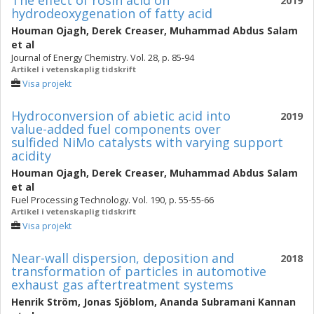
The effect of rosin acid on
2019
hydrodeoxygenation of fatty acid
Houman Ojagh
,
Derek Creaser
,
Muhammad Abdus Salam
et al
Journal of Energy Chemistry. Vol. 28, p. 85-94
Artikel i vetenskaplig tidskrift
Visa projekt
Hydroconversion of abietic acid into
2019
value-added fuel components over
sulfided NiMo catalysts with varying support
acidity
Houman Ojagh
,
Derek Creaser
,
Muhammad Abdus Salam
et al
Fuel Processing Technology. Vol. 190, p. 55-55-66
Artikel i vetenskaplig tidskrift
Visa projekt
Near-wall dispersion, deposition and
2018
transformation of particles in automotive
exhaust gas aftertreatment systems
Henrik Ström
,
Jonas Sjöblom
,
Ananda Subramani Kannan