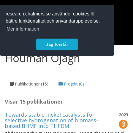
RESEARCH
.chalmers.se
research.chalmers.se använder cookies för
bättre funktionalitet och användarupplevelse.
In English
Mer information
Logga in
Jag förstår
Houman Ojagh
Publikationer (15)
Projekt (0)
Visar 15 publikationer
Towards stable nickel catalysts for
2023
selective hydrogenation of biomass-
based BHMF into THFDM