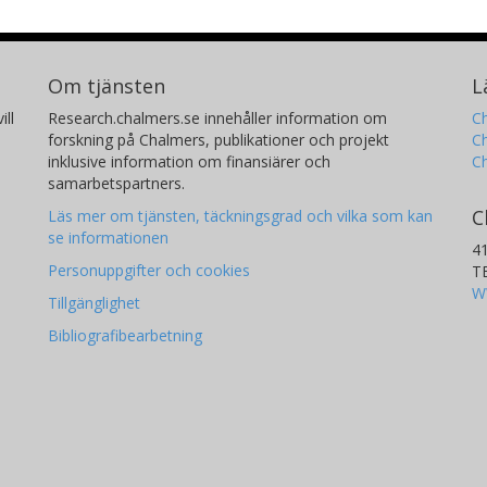
Om tjänsten
L
ill
Research.chalmers.se innehåller information om
Ch
forskning på Chalmers, publikationer och projekt
Ch
inklusive information om finansiärer och
C
samarbetspartners.
C
Läs mer om tjänsten, täckningsgrad och vilka som kan
se informationen
4
Personuppgifter och cookies
T
W
Tillgänglighet
Bibliografibearbetning