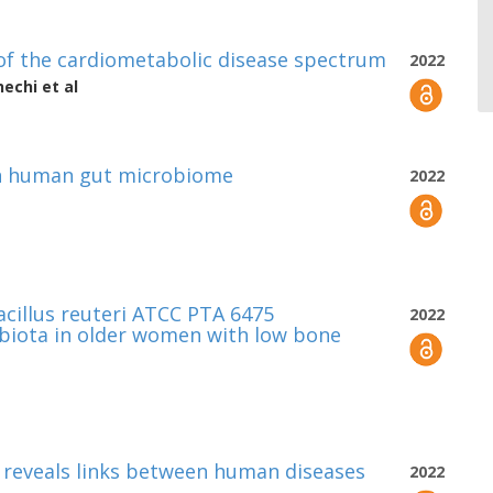
f the cardiometabolic disease spectrum
2022
hechi
et al
 in human gut microbiome
2022
cillus reuteri ATCC PTA 6475
2022
obiota in older women with low bone
a reveals links between human diseases
2022