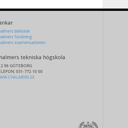
änkar
almers bibliotek
almers forskning
halmers examensarbeten
halmers tekniska högskola
12 96 GÖTEBORG
ELEFON: 031-772 10 00
WW.CHALMERS.SE