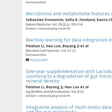
Reviewartikel
Microbiome and metabolome features o
Sebastien Fromentin
,
Sofia K. Forslund
,
Kanta C
Nature Medicine. Vol. 28 (2), p. 303-314
Artikel i vetenskaplig tidskrift
Machine learning for data integration
Peishun Li
,
Hao Luo
,
Boyang Ji
et al
Microbial Cell Factories. Vol. 21 (1)
Reviewartikel
Visa projekt
One-year supplementation with Lactoba
counteracts a degradation of gut micr
mineral density
Peishun Li
,
Boyang Ji
,
Hao Luo
et al
npj Biofilms and Microbiomes. Vol. 8 (1)
Artikel i vetenskaplig tidskrift
Integrative analysis of multi-omics dat
and the gut microbiota