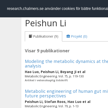
RESEARCH
.chalmers.se
research.chalmers.se använder cookies för bättre funktion
Peishun Li
Publikationer (9)
Projekt (0)
Visar 9 publikationer
Modeling the metabolic dynamics at th
analysis
Hao Luo
,
Peishun Li
,
Boyang Ji
et al
Metabolic Engineering. Vol. 75, p. 119-130
Artikel i vetenskaplig tidskrift
Metabolic engineering of human gut m
future perspectives
Peishun Li
,
Stefan Roos
,
Hao Luo
et al
Metabolic Engineering. Vol. 79, p. 1-13