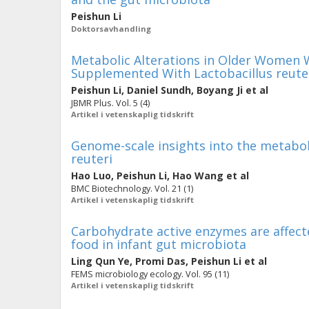
Peishun Li
Doktorsavhandling
Metabolic Alterations in Older Women 
Supplemented With Lactobacillus reute
Peishun Li
,
Daniel Sundh
,
Boyang Ji
et al
JBMR Plus. Vol. 5 (4)
Artikel i vetenskaplig tidskrift
Genome-scale insights into the metabolic
reuteri
Hao Luo
,
Peishun Li
,
Hao Wang
et al
BMC Biotechnology. Vol. 21 (1)
Artikel i vetenskaplig tidskrift
Carbohydrate active enzymes are affecte
food in infant gut microbiota
Ling Qun Ye
,
Promi Das
,
Peishun Li
et al
FEMS microbiology ecology. Vol. 95 (11)
Artikel i vetenskaplig tidskrift