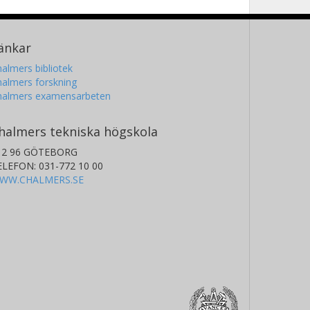
änkar
almers bibliotek
almers forskning
halmers examensarbeten
halmers tekniska högskola
12 96 GÖTEBORG
ELEFON: 031-772 10 00
WW.CHALMERS.SE