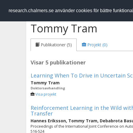
RESEARCH
.chalmers.se
research.chalmers.se använder cookies för bättre funktion
Tommy Tram
Publikationer (5)
Projekt (0)
Visar 5 publikationer
Learning When To Drive in Uncertain Sc
Tommy Tram
Doktorsavhandling
Visa projekt
Reinforcement Learning in the Wild wi
Transfer
Hannes Eriksson
,
Tommy Tram
,
Debabrota Bas
Proceedings of the International Joint Conference on Au
516-524