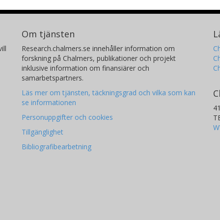
Om tjänsten
L
ill
Research.chalmers.se innehåller information om
Ch
forskning på Chalmers, publikationer och projekt
Ch
inklusive information om finansiärer och
C
samarbetspartners.
C
Läs mer om tjänsten, täckningsgrad och vilka som kan
se informationen
4
Personuppgifter och cookies
T
W
Tillgänglighet
Bibliografibearbetning