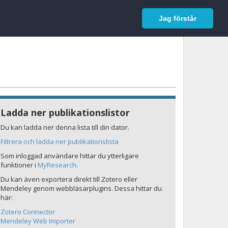
In English
Logga in
Jag förstår
Ladda ner publikationslistor
Du kan ladda ner denna lista till din dator.
Filtrera och ladda ner publikationslista
Som inloggad användare hittar du ytterligare
funktioner i
MyResearch
.
Du kan även exportera direkt till Zotero eller
Mendeley genom webbläsarplugins. Dessa hittar du
här:
Zotero Connector
Mendeley Web Importer