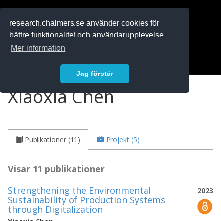
RESEARCH
.chalmers.se
research.chalmers.se använder cookies för
bättre funktionalitet och användarupplevelse.
In English
Mer information
Logga in
Jag förstår
Xiaoxia Chen
Publikationer (11)
Projekt (5)
Visar 11 publikationer
Strengthening the Environmental
2023
Sustainability of Production Systems
through Digitalization