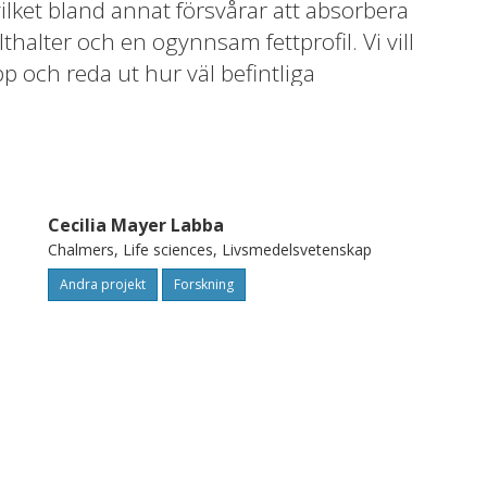
vilket bland annat försvårar att absorbera
halter och en ogynnsam fettprofil. Vi vill
p och reda ut hur väl befintliga
et kommer till viktiga näringsämnen. I
yror, fettprofil, polyfenoler, salthalt och
ch zink genom analys av fytinsyra och
 och Fytinsyra:Zn. Vi analyserar också hur
Cecilia Mayer Labba
tningsprodukter påverkar möjligheten att få
Chalmers, Life sciences, Livsmedelsvetenskap
s riskgrupper.
Andra projekt
Forskning