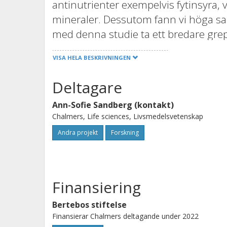
antinutrienter exempelvis fytinsyra, 
mineraler. Dessutom fann vi höga salt
med denna studie ta ett bredare grep
vegoprodukter kan ersätta kött när d
VISA HELA BESKRIVNINGEN
projektet analyserar vi protein, aminos
estimerar biotillgänglighet av järn o
Deltagare
beräkning av molar ratio fytinsyra:Fe
Ann-Sofie Sandberg (kontakt)
övergång till växtbaserade köttersät
Chalmers, Life sciences, Livsmedelsvetenskap
i sig dagsbehovet av järn och zink ho
Andra projekt
Forskning
Finansiering
Bertebos stiftelse
Finansierar Chalmers deltagande under 2022