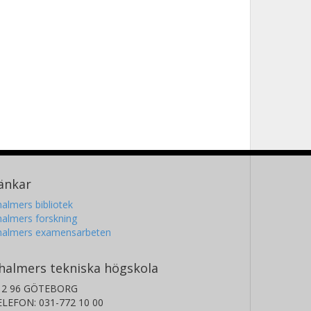
änkar
almers bibliotek
almers forskning
halmers examensarbeten
halmers tekniska högskola
12 96 GÖTEBORG
ELEFON: 031-772 10 00