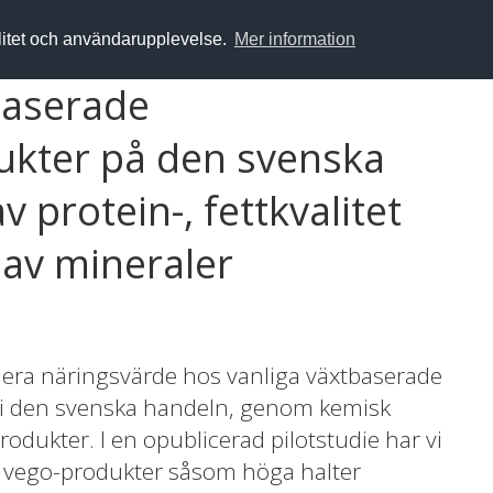
alitet och användarupplevelse.
Mer information
baserade
ukter på den svenska
 protein-, fettkvalitet
 av mineraler
dera näringsvärde hos vanliga växtbaserade
s i den svenska handeln, genom kemisk
rodukter. I en opublicerad pilotstudie har vi
de vego-produkter såsom höga halter