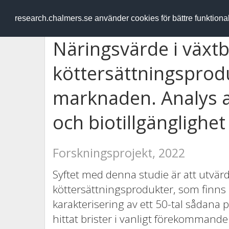
RESEARCH
.chalmers.se
research.chalmers.se använder cookies för bättre funktion
Näringsvärde i växt
köttersättningsprod
marknaden. Analys av
och biotillgänglighet
Forskningsprojekt, 2022
Syftet med denna studie är att utvär
köttersättningsprodukter, som finn
karakterisering av ett 50-tal sådana p
hittat brister i vanligt förekomman