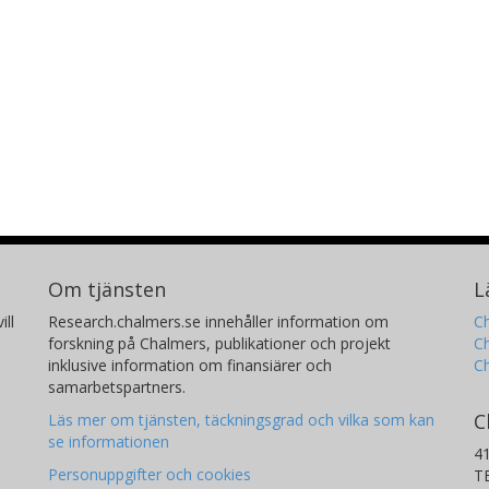
Om tjänsten
L
ill
Research.chalmers.se innehåller information om
Ch
forskning på Chalmers, publikationer och projekt
Ch
inklusive information om finansiärer och
C
samarbetspartners.
C
Läs mer om tjänsten, täckningsgrad och vilka som kan
se informationen
4
Personuppgifter och cookies
T