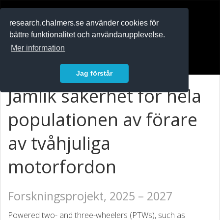
RESEARCH
.chalmers.se
research.chalmers.se använder cookies för
bättre funktionalitet och användarupplevelse.
In English
Mer information
Logga in
Jag förstår
Jämlik säkerhet för hela
populationen av förare
av tvåhjuliga
motorfordon
Forskningsprojekt, 2025 – 2027
Powered two- and three-wheelers (PTWs), such as