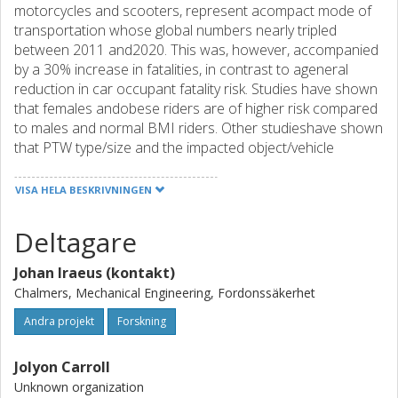
motorcycles and scooters, represent acompact mode of
transportation whose global numbers nearly tripled
between 2011 and2020. This was, however, accompanied
by a 30% increase in fatalities, in contrast to ageneral
reduction in car occupant fatality risk. Studies have shown
that females andobese riders are of higher risk compared
to males and normal BMI riders. Other studieshave shown
that PTW type/size and the impacted object/vehicle
influence the crashkinematics and injury outcome. Severe
thorax and head injuries in PTW to side of vehiclecrashes
VISA HELA BESKRIVNINGEN
are of particular concern. While helmets are widely used,
no protection of similarefficiency exists for the thorax; and
Deltagare
whilst anti-lock braking systems are prevalent in thefleet,
we seek protective countermeasures before advanced
Johan Iraeus (kontakt)
emergency braking or steeringbecome normal as
Chalmers, Mechanical Engineering, Fordonssäkerhet
preventative measures.
The goal of the proposed project is to develop efficient
Andra projekt
Forskning
tools and methods to enableanalysis of PTW riders’ injury
risk, and protective countermeasure effectiveness,
Jolyon Carroll
underthe influence of variability in rider size/sex, rider
Unknown organization