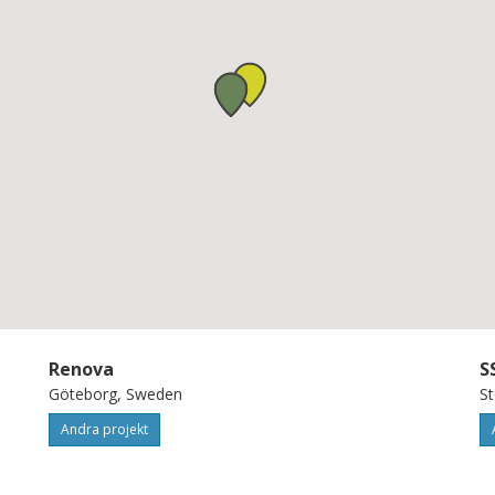
Renova
S
Göteborg, Sweden
S
Andra projekt