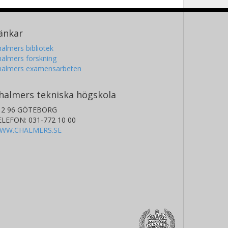
änkar
almers bibliotek
almers forskning
halmers examensarbeten
halmers tekniska högskola
12 96 GÖTEBORG
ELEFON: 031-772 10 00
WW.CHALMERS.SE