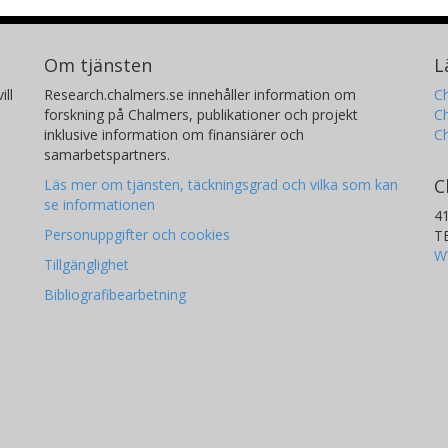
Om tjänsten
L
ill
Research.chalmers.se innehåller information om
Ch
forskning på Chalmers, publikationer och projekt
Ch
inklusive information om finansiärer och
C
samarbetspartners.
C
Läs mer om tjänsten, täckningsgrad och vilka som kan
se informationen
4
Personuppgifter och cookies
T
W
Tillgänglighet
Bibliografibearbetning