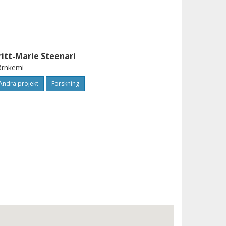
ritt-Marie Steenari
ärnkemi
Andra projekt
Forskning