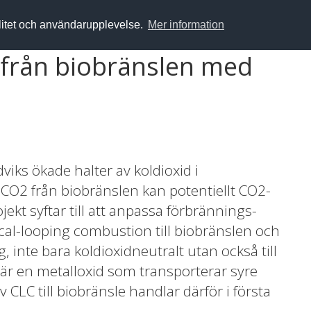
alitet och användarupplevelse.
Mer information
 från biobränslen med
iks ökade halter av koldioxid i
O2 från biobränslen kan potentiellt CO2-
ekt syftar till att anpassa förbrännings-
l-looping combustion till biobränslen och
 inte bara koldioxidneutralt utan också till
är en metalloxid som transporterar syre
v CLC till biobränsle handlar därför i första