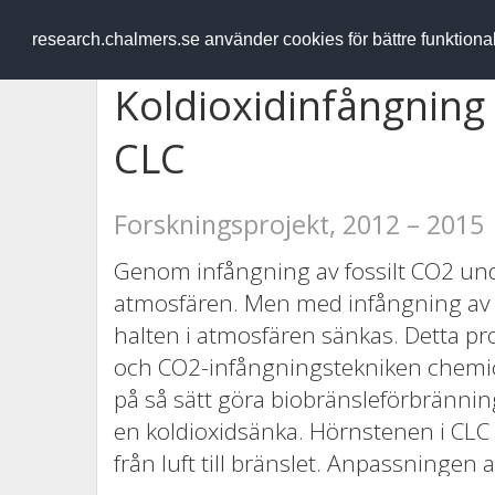
RESEARCH
.chalmers.se
research.chalmers.se använder cookies för bättre funktion
Koldioxidinfångning
CLC
Forskningsprojekt, 2012 – 2015
Genom infångning av fossilt CO2 undv
atmosfären. Men med infångning av C
halten i atmosfären sänkas. Detta proj
och CO2-infångningstekniken chemica
på så sätt göra biobränsleförbränning,
en koldioxidsänka. Hörnstenen i CLC 
från luft till bränslet. Anpassningen a