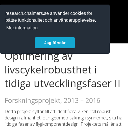
RESEARCH
.chalmers.se
research.chalmers.se använder cookies för
bättre funktionalitet och användarupplevelse.
In English
Mer information
Logga in
Jag förstår
Optimering av
livscykelrobusthet i
tidiga utvecklingsfaser II
Forskningsprojekt, 2013 – 2016
Detta projekt syftar till att identifiera vilken roll robust
design i allmänhet, och geometrisäkring i synnerhet, ska ha
i tidiga faser av flygkomponentdesign. Projektets mål är att