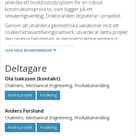
utveckla ett beslutsstödssystem för en robust
konstruktionsprocess, som bygger på ett
simuleringsverktyg. Doktoranden disputerar i projektet.
Genom att utvärdera geometriska variationer mot ett
osäkerhetskvantifieringsramverk, utvärderar detta projekt
den relativa betydelsen av geometrisäkring gentemot
andra aktiviteter inom produktutveckling. Det nya
VISA HELA BESKRIVNINGEN
multidisciplinära beslutssystem för robust konstruktion
som utvecklas kommer att implementeras i GKN
Deltagare
verksamhetsledningssystem och de verktyg som används,
och utvecklas inom projektet, kommer att valideras och
Ola Isaksson (kontakt)
introduceras i företagets design team efter genomförd
validering. Resultat används även i universitetets
Chalmers, Mechanical Engineering, Produktutveckling
grundutbildning.
Andra projekt
Forskning
Anders Forslund
Chalmers, Mechanical Engineering, Produktutveckling
Andra projekt
Forskning