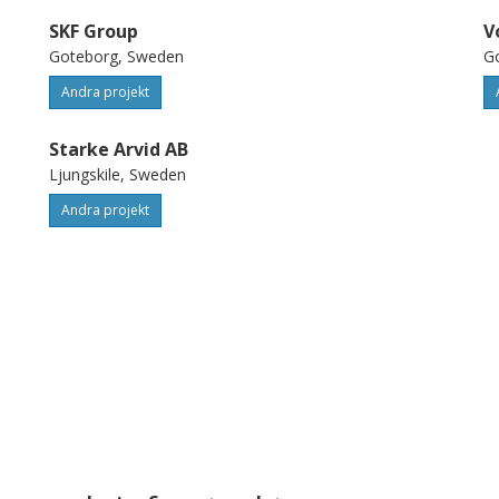
SKF Group
V
Goteborg, Sweden
G
Andra projekt
Starke Arvid AB
Ljungskile, Sweden
Andra projekt