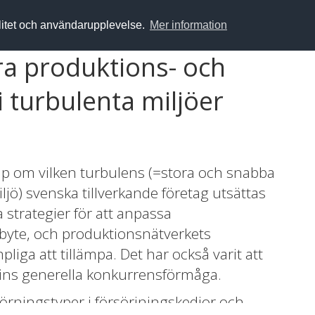
alitet och användarupplevelse.
Mer information
ara produktions- och
i turbulenta miljöer
kap om vilken turbulens (=stora och snabba
jö) svenska tillverkande företag utsättas
a strategier för att anpassa
byte, och produktionsnätverkets
liga att tillämpa. Det har också varit att
trins generella konkurrensförmåga.
törningstyper i försörjningskedjor och