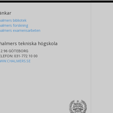
änkar
almers bibliotek
almers forskning
halmers examensarbeten
halmers tekniska högskola
12 96 GÖTEBORG
ELEFON: 031-772 10 00
WW.CHALMERS.SE