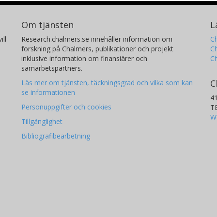
Om tjänsten
L
ill
Research.chalmers.se innehåller information om
Ch
forskning på Chalmers, publikationer och projekt
Ch
inklusive information om finansiärer och
C
samarbetspartners.
C
Läs mer om tjänsten, täckningsgrad och vilka som kan
se informationen
4
Personuppgifter och cookies
T
W
Tillgänglighet
Bibliografibearbetning