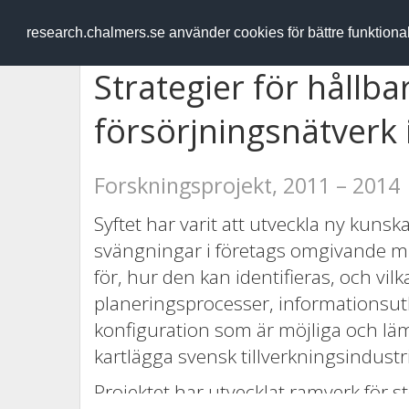
RESEARCH
.chalmers.se
research.chalmers.se använder cookies för bättre funktion
Strategier för hållb
försörjningsnätverk 
Forskningsprojekt, 2011 – 2014
Syftet har varit att utveckla ny kuns
svängningar i företags omgivande mil
för, hur den kan identifieras, och vilk
planeringsprocesser, informationsut
konfiguration som är möjliga och lämp
kartlägga svensk tillverkningsindus
Projektet har utvecklat ramverk för s