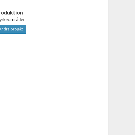
roduktion
tyrkeområden
Andra projekt