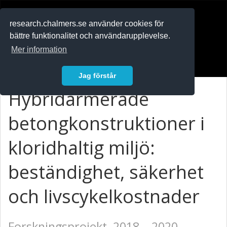
RESEARCH
.chalmers.se
research.chalmers.se använder cookies för
bättre funktionalitet och användarupplevelse.
In English
Mer information
Logga in
Jag förstår
Hybridarmerade
betongkonstruktioner i
kloridhaltig miljö:
beständighet, säkerhet
och livscykelkostnader
Forskningsprojekt, 2018 – 2020