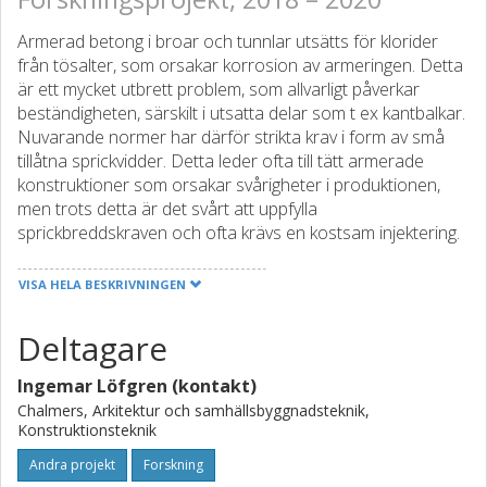
Armerad betong i broar och tunnlar utsätts för klorider
från tösalter, som orsakar korrosion av armeringen. Detta
är ett mycket utbrett problem, som allvarligt påverkar
beständigheten, särskilt i utsatta delar som t ex kantbalkar.
Nuvarande normer har därför strikta krav i form av små
tillåtna sprickvidder. Detta leder ofta till tätt armerade
konstruktioner som orsakar svårigheter i produktionen,
men trots detta är det svårt att uppfylla
sprickbreddskraven och ofta krävs en kostsam injektering.
Ett intressant alternativ är att vid både reparation och
nybyggnation använda hybridarmerade lösningar, i vilka
VISA HELA BESKRIVNINGEN
fibrer och traditionell armering kombineras för att uppnå
sprickkontroll. Utöver förbättrad beständighet, erbjuder
Deltagare
sådana lösningar förbättrad arbetsmiljö och ökad
produktivitet genom en mer industrialiserad byggprocess.
Ingemar Löfgren (kontakt)
Idag är Trafikverket restriktivt gentemot hybridarmerade
Chalmers, Arkitektur och samhällsbyggnadsteknik,
Konstruktionsteknik
konstruktioner i kloridhaltiga miljöer, på grund av farhågor
om att stålfibrer skulle påverka korrosion av
Andra projekt
Forskning
armeringsstänger på ett negativt sätt, genom minskad