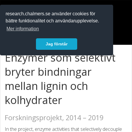
RESEARCH
.chalmers.se
research.chalmers.se använder cookies för
bättre funktionalitet och användarupplevelse.
In English
Mer information
Logga in
Jag förstår
Enzymer som selektivt
bryter bindningar
mellan lignin och
kolhydrater
Forskningsprojekt, 2014 – 2019
In the project, enzyme activities that selectively decouple