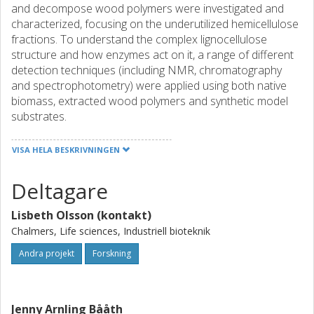
and decompose wood polymers were investigated and
characterized, focusing on the underutilized hemicellulose
fractions. To understand the complex lignocellulose
structure and how enzymes act on it, a range of different
detection techniques (including NMR, chromatography
and spectrophotometry) were applied using both native
biomass, extracted wood polymers and synthetic model
substrates.
Wallenberg Wood Science Center (WWSC) is a research
VISA HELA BESKRIVNINGEN
center funded by the Knut and Alice Wallenberg
foundation with a focus on new materials from trees. It is
Deltagare
a multidisciplinary collaboration between Chalmers, KTH
and Linköping University striving for scientific excellence.
Lisbeth Olsson (kontakt)
The mission is to create knowledge and build competence
that can form the basis for an innovative future value
Chalmers, Life sciences, Industriell bioteknik
creation from forest raw material.
Andra projekt
Forskning
Jenny Arnling Bååth