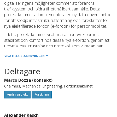
digitaliseringens möjligheter kommer att förändra
trafiksystem och bidra till ett hållbart samhälle. Detta
projekt kommer att implementera en ny data-driven metod
för att stödja infrastrukturutformning och föreskrifter för
nya elektrifierade fordon (e-fordon) för personmobilitet.
I detta projekt kommer vi att mäta manövrerbarhet,
stabilitet och komfort hos dessa nya e-fordon, genom att
utnyttja loggutrustning och protokoll som vi redan har
utvecklat, för att jämföra dessa fordons prestanda med
VISA HELA BESKRIVNINGEN
traditionella cyklar och e-cyklar.
Data som kommer samlas in i detta projekt kan användas
Deltagare
1) till modellering för prognoser och kalkyler om hur nya e-
fordon påverkar infrastruktur och säkerhet, 2) guida
Marco Dozza (kontakt)
reglering av nya e-fordon, och 3) som ett styrmedel, för att
Chalmers, Mechanical Engineering, Fordonssäkerhet
guida e-fordonsutvecklingen.
Andra projekt
Forskning
Alexander Rasch