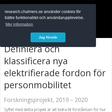
RESEARCH
.chalmers.se
research.chalmers.se använder cookies för
bättre funktionalitet och användarupplevelse.
In English
Mer information
Logga in
Jag förstår
Definiera och
klassificera nya
elektrifierade fordon för
personmobilitet
Forskningsprojekt, 2019 – 2020
Syftet med detta projekt är att bidra till förståelsen för hur