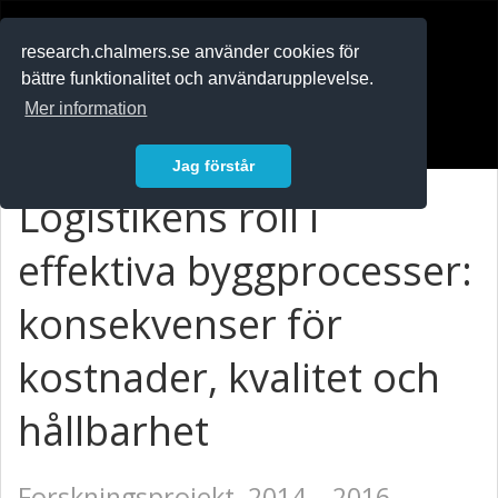
RESEARCH
.chalmers.se
research.chalmers.se använder cookies för
bättre funktionalitet och användarupplevelse.
In English
Mer information
Logga in
Jag förstår
Logistikens roll i
effektiva byggprocesser:
konsekvenser för
kostnader, kvalitet och
hållbarhet
Forskningsprojekt, 2014 – 2016