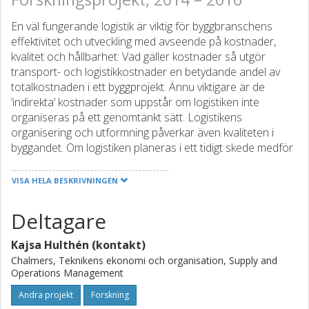
En väl fungerande logistik är viktig för byggbranschens
effektivitet och utveckling med avseende på kostnader,
kvalitet och hållbarhet: Vad gäller kostnader så utgör
transport- och logistikkostnader en betydande andel av
totalkostnaden i ett byggprojekt. Ännu viktigare är de
’indirekta’ kostnader som uppstår om logistiken inte
organiseras på ett genomtänkt sätt. Logistikens
organisering och utformning påverkar även kvaliteten i
byggandet. Om logistiken planeras i ett tidigt skede medför
detta effektivare inleveranser och minskade skador, spill
och svinn. Med avseende på de ökade krav som samhället
VISA HELA BESKRIVNINGEN
ställer på minskat, och mer effektivt, transportarbete är
effektiv logistik en viktig komponent i ett hållbartbyggande. I
Deltagare
denna studie analyseras logistikens roll i effektiva
byggprocesser.
Kajsa Hulthén (kontakt)
Chalmers, Teknikens ekonomi och organisation, Supply and
Operations Management
Andra projekt
Forskning