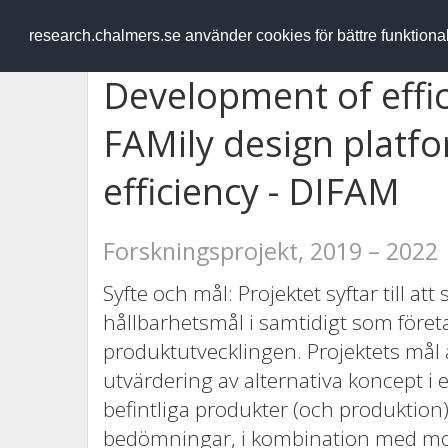
RESEARCH
.chalmers.se
research.chalmers.se använder cookies för bättre funktion
Development of effic
FAMily design platfo
efficiency - DIFAM
Forskningsprojekt, 2019 – 2022
Syfte och mål: Projektet syftar till at
hållbarhetsmål i samtidigt som företag
produktutvecklingen. Projektets mål 
utvärdering av alternativa koncept i 
befintliga produkter (och produktion)
bedömningar, i kombination med mod