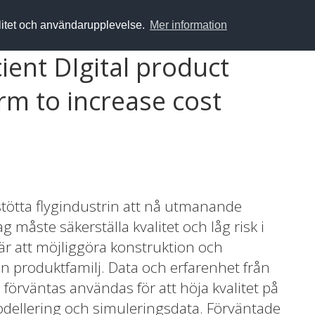
alitet och användarupplevelse.
Mer information
ient DIgital product
rm to increase cost
t stötta flygindustrin att nå utmanande
 måste säkerställa kvalitet och låg risk i
är att möjliggöra konstruktion och
en produktfamilj. Data och erfarenhet från
 förväntas användas för att höja kvalitet på
ellering och simuleringsdata. Förväntade