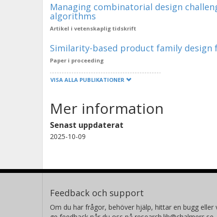
Managing combinatorial design challenge
algorithms
Artikel i vetenskaplig tidskrift
Similarity-based product family design
Paper i proceeding
VISA ALLA PUBLIKATIONER
Mer information
Senast uppdaterat
2025-10-09
Feedback och support
Om du har frågor, behöver hjälp, hittar en bugg eller v
ge feedback når du oss på research.lib@chalmers.se.