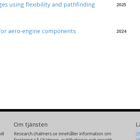
s using flexibility and pathfinding
2025
 for aero-engine components
2024
Om tjänsten
L
ill
Research.chalmers.se innehåller information om
Ch
forskning på Chalmers, publikationer och projekt
Ch