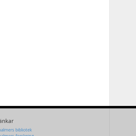
änkar
almers bibliotek
almers forskning