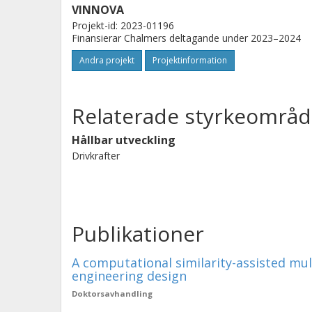
fram olika kostnadsbedömningar.
VINNOVA
Projekt-id: 2023-01196
Finansierar Chalmers deltagande under 2023–2024
Andra projekt
Projektinformation
Relaterade styrkeområd
Hållbar utveckling
Drivkrafter
Publikationer
A computational similarity-assisted mu
engineering design
Doktorsavhandling