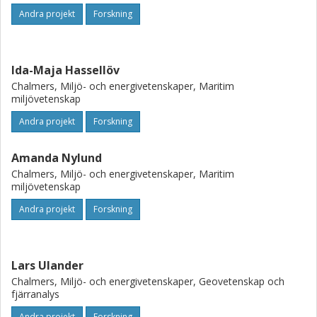
radarbilderna för att mäta havsytans rörelser
Andra projekt
Forskning
Ida-Maja Hassellöv
Chalmers, Miljö- och energivetenskaper, Maritim
miljövetenskap
Andra projekt
Forskning
Amanda Nylund
Chalmers, Miljö- och energivetenskaper, Maritim
miljövetenskap
Andra projekt
Forskning
Lars Ulander
Chalmers, Miljö- och energivetenskaper, Geovetenskap och
fjärranalys
Andra projekt
Forskning