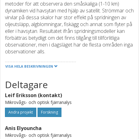
metoder för att observera den småskaliga (1-10 km)
dynamiken vid havsytan med hjälp av satellit. Strömmar och
virvlar på dessa skalor har stor effekt på spridningen av
oljeutsläpp, algblomningar, fiskägg och annat som flyter på
eller i havsytan. Resultatet ifrån spridningsmodeller kan
förbättras betydligt om det finns tillgång till tillförlitliga
observationer, men i dagsläget har de flesta områden inga
observationer alls.
Med satellit kan man samla in data ifrån stora områden,
VISA HELA BESKRIVNINGEN
men upplösningen hos dagens satellitbaserade
havsströmsobservationer är för låg för att visa den
Deltagare
småskaliga dynamiken. I vårt projekt vill vi utvärdera och
vidareutveckla metoder som ger betydligt högre rumslig
Leif Eriksson (kontakt)
upplösning, men som ännu inte är redo för operationellt
bruk. Metoderna baseras på satellitbilder ifrån högupplöst
Mikrovågs- och optisk fjärranalys
radar (Synthetic Aperture Radar - SAR) som har fördelen
Andra projekt
Forskning
att bilder kan tas även om havsytan täcks av moln och
oberoende av ljusförhållanden. De två metoderna
Anis Elyouncha
(Doppler Centroid Analysis och Along Track
Mikrovågs- och optisk fjärranalys
Interferometry) utnyttjar Doppler och fasinformation i