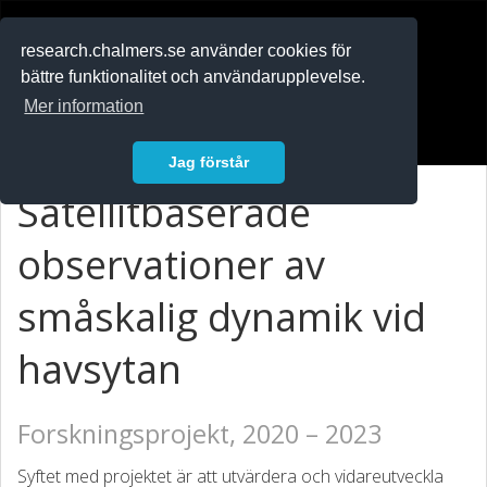
RESEARCH
.chalmers.se
research.chalmers.se använder cookies för
bättre funktionalitet och användarupplevelse.
In English
Mer information
Logga in
Jag förstår
Satellitbaserade
observationer av
småskalig dynamik vid
havsytan
Forskningsprojekt, 2020 – 2023
Syftet med projektet är att utvärdera och vidareutveckla