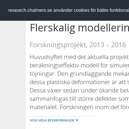
RESEARCH
.chalmers.se
research.chalmers.se använder cookies för bättre funktion
Flerskalig modellerin
Forskningsprojekt, 2013 – 2016
Huvudsyftet med det aktuella projekt
beräkningseffektiv modell för simuler
töjningar. Den grundläggande mekanis
dessa plastiska deformationer är att
Dessa växer sedan under ökande bel
sammanfogas till större defekter som t
materialet. Forskningen inom det före
beräkningsmetod baserad på flerskal
VISA HELA BESKRIVNINGEN
Flerskalig modellering innebär att m