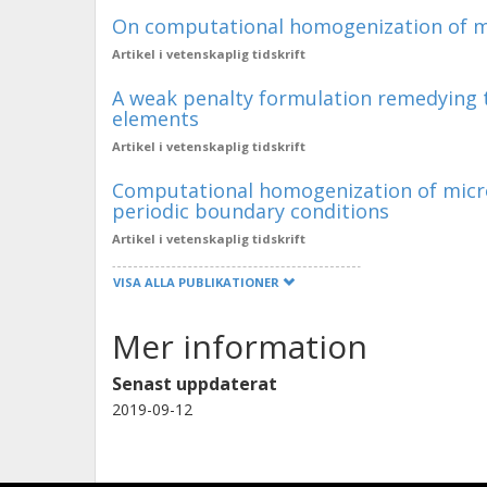
mikrostrukturella effekter i material
On computational homogenization of m
effekter av korngränser eller förekom
Artikel i vetenskaplig tidskrift
Dessutom har den ökade kapaciteten
A weak penalty formulation remedying tr
elements
tillgängligheten till beräkningskluster
Artikel i vetenskaplig tidskrift
analyser även med flerskaliga model
att en avancerad och verklighetstro
Computational homogenization of micro
periodic boundary conditions
blir alltför resurskrävande avseende 
Artikel i vetenskaplig tidskrift
arbete kommer således vara att hitt
balans mellan tidsåtgång och noggran
VISA ALLA PUBLIKATIONER
en tillförlitlig modell av brott i met
Mer information
eller annan skärande bearbetning där 
är brott eller ytseparation en önskvär
Senast uppdaterat
realistisk brottmodell innebär att si
2019-09-12
istället för omfattande provning vid 
så sätt kan nya energieffektiva metode