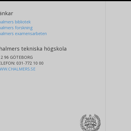
änkar
almers bibliotek
almers forskning
halmers examensarbeten
halmers tekniska högskola
12 96 GÖTEBORG
ELEFON: 031-772 10 00
WW.CHALMERS.SE