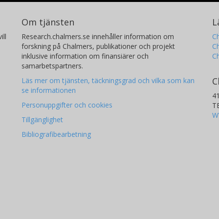
elt kan analyseras genom variationer i
tt varje variation måste provas i verkligheten.
Om tjänsten
L
ället vill undvika brott är t.ex. i
ill
Research.chalmers.se innehåller information om
Ch
forskning på Chalmers, publikationer och projekt
Ch
 dimensionering av skyddsutrustning t.ex.
inklusive information om finansiärer och
C
r innebär tillgången till motsvarande
samarbetspartners.
analyser kan genomföras. Detta leder i sin tur
C
Läs mer om tjänsten, täckningsgrad och vilka som kan
 mindre säkerhetsmarginaler krävs då
se informationen
4
lla de exemplifierade
Personuppgifter och cookies
T
W
kunskap om brottprocessen hos metaller
Tillgänglighet
rande företag samt ett mer hållbart och
Bibliografibearbetning
elastning i och med mindre energi- och