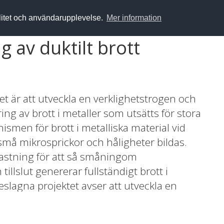
alitet och användarupplevelse.
Mer information
g av duktilt brott
et är att utveckla en verklighetstrogen och
ing av brott i metaller som utsätts för stora
men för brott i metalliska material vid
 små mikrosprickor och håligheter bildas.
astning för att så småningom
illslut genererar fullständigt brott i
slagna projektet avser att utveckla en
ig modellering av denna brottprocess.
aterialbeteendet representeras på olika