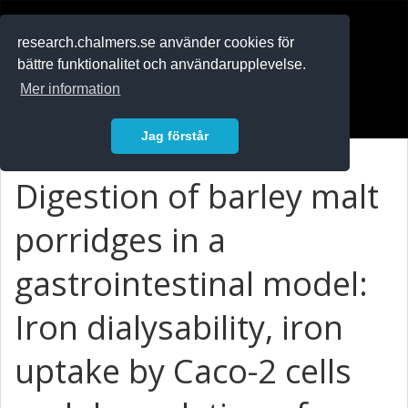
RESEARCH
.chalmers.se
research.chalmers.se använder cookies för
bättre funktionalitet och användarupplevelse.
In English
Mer information
Logga in
Jag förstår
Digestion of barley malt
porridges in a
gastrointestinal model:
Iron dialysability, iron
uptake by Caco-2 cells