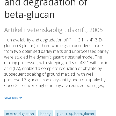
and degradation of
beta-glucan
Artikel i vetenskaplig tidskrift, 2005
Iron availability and degradation of (1 → 3,1 → 4)-β-D-
glucan (β-glucan) in three whole grain porridges made
from two optimised barley malts and unprocessed barley
were studied in a dynamic gastrointestinal model. The
malting processes, with steeping at 15 or 48°C with lactic
acid (LA), enabled a complete reduction of phytate by
subsequent soaking of ground malt, still with well
preserved β-glucan. Iron dialysability and iron uptake by
Caco-2 cells were higher in phytate reduced porridges,
compared to the reference porridge. During simulated
digestion, the extractability of β-glucan increased and the
VISA MER
Calcofluor average molecular weight decreased for all
porridges, indicating a gradual degradation during passage
through the model. The degradation rate, however,
in vitro digestion
barley
(1-3. 1-4)- beta-glucan