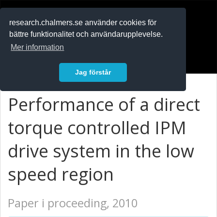
RESEARCH
.chalmers.se
research.chalmers.se använder cookies för
bättre funktionalitet och användarupplevelse.
In English
Mer information
Logga in
Jag förstår
Performance of a direct
torque controlled IPM
drive system in the low
speed region
Paper i proceeding, 2010