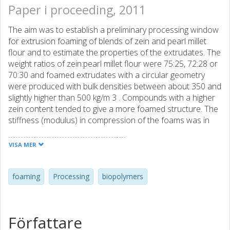
Paper i proceeding, 2011
The aim was to establish a preliminary processing window
for extrusion foaming of blends of zein and pearl millet
flour and to estimate the properties of the extrudates. The
weight ratios of zein:pearl millet flour were 75:25, 72:28 or
70:30 and foamed extrudates with a circular geometry
were produced with bulk densities between about 350 and
slightly higher than 500 kg/m 3 . Compounds with a higher
zein content tended to give a more foamed structure. The
stiffness (modulus) in compression of the foams was in
the range 25-50 MPa with higher values at a higher bulk
density. At a given density, the specimens with a higher zein
VISA MER
content appeared to give a stiffer structure.
foaming
Processing
biopolymers
Författare