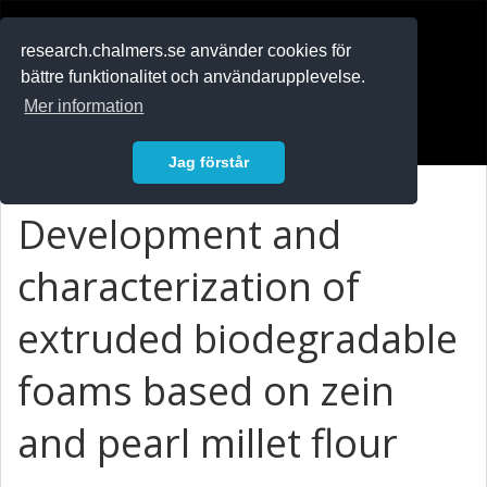
RESEARCH
.chalmers.se
research.chalmers.se använder cookies för
bättre funktionalitet och användarupplevelse.
In English
Mer information
Logga in
Jag förstår
Development and
characterization of
extruded biodegradable
foams based on zein
and pearl millet flour