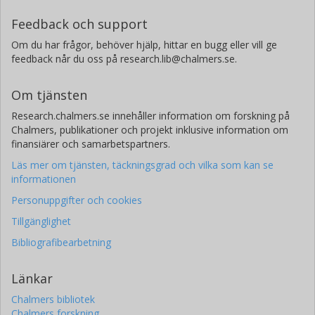
MUSTAFA ÖZEN
Feedback och support
Chalmers, Mikroteknologi och nanovetenskap,
Om du har frågor, behöver hjälp, hittar en bugg eller vill ge
Mikrovågselektronik
feedback når du oss på research.lib@chalmers.se.
Gigahertzcentrum
Forskning
Andra publikationer
Om tjänsten
Research.chalmers.se innehåller information om forskning på
Ali Soltani Tehrani
Chalmers, publikationer och projekt inklusive information om
Gigahertzcentrum
finansiärer och samarbetspartners.
Chalmers, Signaler och system, Kommunikation, Antenner och
Optiska Nätverk
Läs mer om tjänsten, täckningsgrad och vilka som kan se
informationen
Forskning
Andra publikationer
Personuppgifter och cookies
Herbert Zirath
Tillgänglighet
Gigahertzcentrum
Bibliografibearbetning
Chalmers, Mikroteknologi och nanovetenskap,
Mikrovågselektronik
Länkar
Forskning
Andra publikationer
Chalmers bibliotek
Chalmers forskning