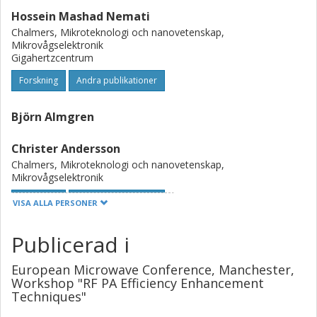
Hossein Mashad Nemati
Chalmers, Mikroteknologi och nanovetenskap,
Mikrovågselektronik
Gigahertzcentrum
Forskning
Andra publikationer
Björn Almgren
Christer Andersson
Chalmers, Mikroteknologi och nanovetenskap,
Mikrovågselektronik
Forskning
Andra publikationer
VISA ALLA PERSONER
Haiying Cao
Publicerad i
Chalmers, Mikroteknologi och nanovetenskap,
Mikrovågselektronik
European Microwave Conference, Manchester,
Gigahertzcentrum
Workshop "RF PA Efficiency Enhancement
Techniques"
Forskning
Andra publikationer