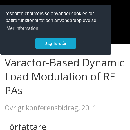
RESEARCH
.chalmers.se
research.chalmers.se använder cookies för
bättre funktionalitet och användarupplevelse.
In English
Mer information
Logga in
Jag förstår
Varactor-Based Dynamic
Load Modulation of RF
PAs
Övrigt konferensbidrag, 2011
Författare