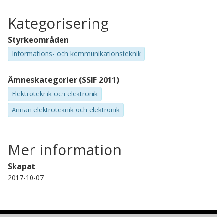
Thomas Eriksson
Kategorisering
Gigahertzcentrum
Chalmers, Signaler och system, Kommunikation, Antenner och
Styrkeområden
Optiska Nätverk
Informations- och kommunikationsteknik
Forskning
Andra publikationer
Ämneskategorier (SSIF 2011)
Christian Fager
Gigahertzcentrum
Elektroteknik och elektronik
Chalmers, Mikroteknologi och nanovetenskap,
Annan elektroteknik och elektronik
Mikrovågselektronik
Forskning
Andra publikationer
Mer information
Ulf Gustavsson
Skapat
Forskning
Andra publikationer
2017-10-07
Hendrikus Jos
Forskning
Andra publikationer