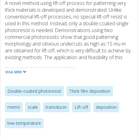
A novel method using lift-off process for patterning very
thick materials is developed and demonstrated. Unlike
conventional lift-off processes, no special lift-off resist is
used in this method. Instead, only a double-coated single
photoresist is needed. Demonstrations using two
commercial photoresists show that good patterning
morphology and obvious undercuts as high as 15 mu m
are obtained for lift-off, which is very difficult to achieve by
existing methods. The application and feasibility of this
approach is demonstrated by a carbon nanotube transfer
process. This simple and effective method offers wider
VISA MER
option to pattern very thick materials in high quality which
are in strong demands.
Double-coated photoresist
Thick film deposition
mems
scale
transducer
Lift-off
deposition
low-temperature