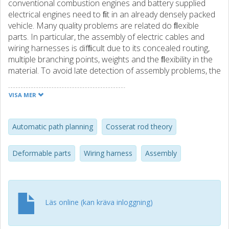
conventional combustion engines and battery supplied
electrical engines need to ﬁt in an already densely packed
vehicle. Many quality problems are related do ﬂexible
parts. In particular, the assembly of electric cables and
wiring harnesses is difﬁcult due to its concealed routing,
multiple branching points, weights and the ﬂexibility in the
material. To avoid late detection of assembly problems, the
assembly aspect must be considered early during
conceptual design and production preparation with
VISA MER
respect to both feasibility and ergonomics. Development
of automatic path planning methods in virtual
manufacturing tools supporting deformable parts is
Automatic path planning
Cosserat rod theory
therefore highly motivated. This article presents a novel
method for automatically planning and ﬁnding a smooth
Deformable parts
Wiring harness
Assembly
and collision-free mounting of connectors in a wiring
harness installation. Automatic path planning for
deformable objects in general is widely acknowledged as a
very difﬁcult problem. To overcome this challenge, we
Läs online (kan kräva inloggning)
propose alow-dimensional path planning algorithm that
operates in the following way: constraint relaxation, handle
path planning, unfolding, path smoothing and handle