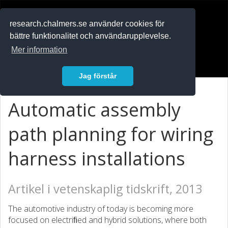
RESEARCH
.chalmers.se
research.chalmers.se använder cookies för
bättre funktionalitet och användarupplevelse.
In English
Mer information
Logga in
Jag förstår
Automatic assembly
path planning for wiring
harness installations
Artikel i vetenskaplig tidskrift, 2013
The automotive industry of today is becoming more
focused on electriﬁed and hybrid solutions, where both