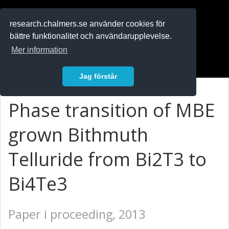
RESEARCH
.chalmers.se
research.chalmers.se använder cookies för
bättre funktionalitet och användarupplevelse.
In English
Mer information
Logga in
Jag förstår
Phase transition of MBE
grown Bithmuth
Telluride from Bi2T3 to
Bi4Te3
Paper i proceeding, 2013