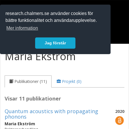
RESEARCH
.chalmers.se
research.chalmers.se använder cookies för
bättre funktionalitet och användarupplevelse.
In English
Mer information
Logga in
Jag förstår
Maria Ekström
Publikationer (11)
Projekt (0)
Visar 11 publikationer
Quantum acoustics with propagating
2020
phonons
Maria Ekström
Doktorsavhandling