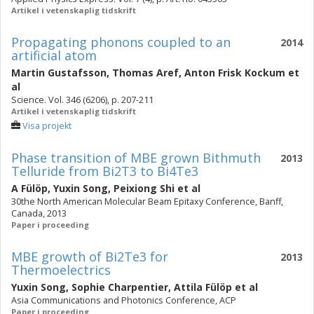
Artikel i vetenskaplig tidskrift
Propagating phonons coupled to an
2014
artificial atom
Martin Gustafsson
,
Thomas Aref
,
Anton Frisk Kockum
et
al
Science. Vol. 346 (6206), p. 207-211
Artikel i vetenskaplig tidskrift
Visa projekt
Phase transition of MBE grown Bithmuth
2013
Telluride from Bi2T3 to Bi4Te3
A Fülöp
,
Yuxin Song
,
Peixiong Shi
et al
30the North American Molecular Beam Epitaxy Conference, Banff,
Canada, 2013
Paper i proceeding
MBE growth of Bi2Te3 for
2013
Thermoelectrics
Yuxin Song
,
Sophie Charpentier
,
Attila Fülöp
et al
Asia Communications and Photonics Conference, ACP
Paper i proceeding