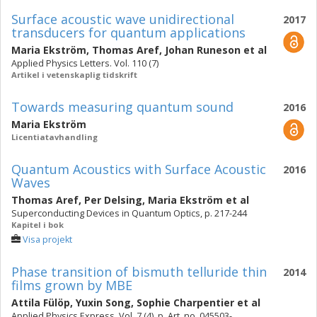
Surface acoustic wave unidirectional
2017
transducers for quantum applications
Maria Ekström
,
Thomas Aref
,
Johan Runeson
et al
Applied Physics Letters. Vol. 110 (7)
Artikel i vetenskaplig tidskrift
Towards measuring quantum sound
2016
Maria Ekström
Licentiatavhandling
Quantum Acoustics with Surface Acoustic
2016
Waves
Thomas Aref
,
Per Delsing
,
Maria Ekström
et al
Superconducting Devices in Quantum Optics, p. 217-244
Kapitel i bok
Visa projekt
Phase transition of bismuth telluride thin
2014
films grown by MBE
Attila Fülöp
,
Yuxin Song
,
Sophie Charpentier
et al
Applied Physics Express. Vol. 7 (4), p. Art. no. 045503-