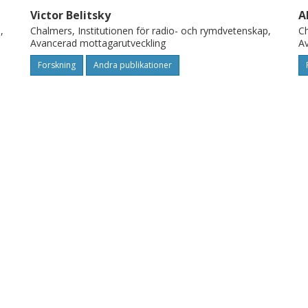
Victor Belitsky
A
,
Chalmers, Institutionen för radio- och rymdvetenskap,
Ch
Avancerad mottagarutveckling
Av
Forskning
Andra publikationer
Per Bergman
S
,
Chalmers, Institutionen för radio- och rymdvetenskap,
Ch
Nationella anläggningen för radioastronomi
Av
Forskning
Andra publikationer
Magnus Svensson
M
,
Chalmers, Institutionen för radio- och rymdvetenskap,
Ch
Avancerad mottagarutveckling
Na