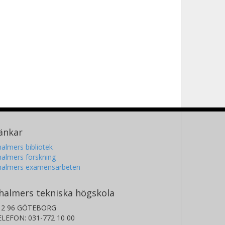
AGNE HAGSTRÖM
almers, Institutionen för radio- och rymdvetenskap,
tionella anläggningen för radioastronomi
Forskning
Andra publikationer
oy Booth
almers, Institutionen för radio- och rymdvetenskap,
tionella anläggningen för radioastronomi
Forskning
Andra publikationer
änkar
almers bibliotek
almers forskning
halmers examensarbeten
halmers tekniska högskola
12 96 GÖTEBORG
ELEFON: 031-772 10 00