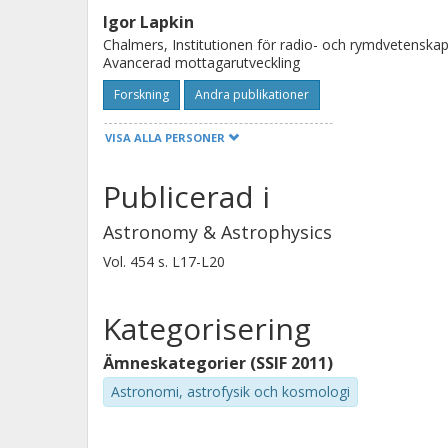
Igor Lapkin
Chalmers, Institutionen för radio- och rymdvetenskap
Avancerad mottagarutveckling
Forskning
Andra publikationer
VISA ALLA PERSONER
Miroslav Pantaleev
Publicerad i
Chalmers, Institutionen för radio- och rymdvetenskap
Avancerad mottagarutveckling
Astronomy & Astrophysics
Forskning
Andra publikationer
Vol. 454
s.
L17-L20
Erik Sundin
Kategorisering
Chalmers, Institutionen för radio- och rymdvetenskap
Avancerad mottagarutveckling
Ämneskategorier (SSIF 2011)
Astronomi, astrofysik och kosmologi
Forskning
Andra publikationer