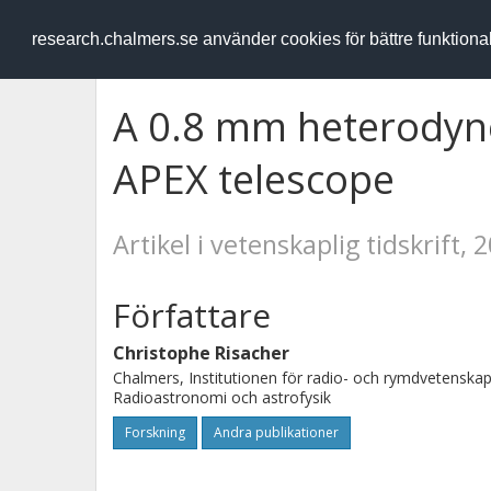
RESEARCH
.chalmers.se
research.chalmers.se använder cookies för bättre funktion
A 0.8 mm heterodyne 
APEX telescope
Artikel i vetenskaplig tidskrift, 
Författare
Christophe Risacher
Chalmers, Institutionen för radio- och rymdvetenskap
Radioastronomi och astrofysik
Forskning
Andra publikationer