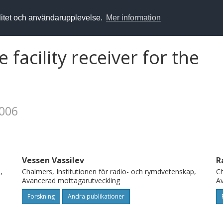
alitet och användarupplevelse.
Mer information
facility receiver for the
2006
Vessen Vassilev
R
,
Chalmers, Institutionen för radio- och rymdvetenskap,
Ch
Avancerad mottagarutveckling
Av
Forskning
Andra publikationer