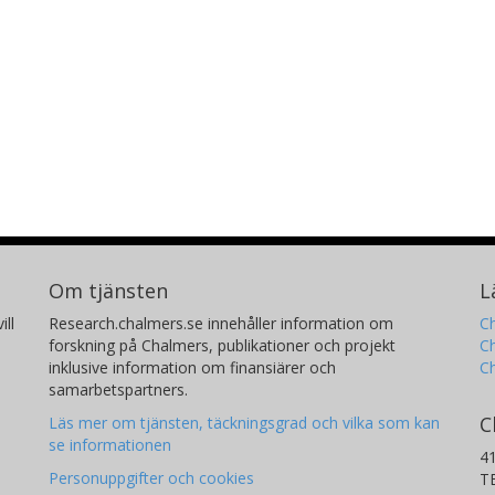
Lars-Göran Gunnarsson
M
,
Chalmers, Institutionen för radio- och rymdvetenskap,
Ch
Nationella anläggningen för radioastronomi
Na
Forskning
Andra publikationer
Michael Olberg
R
,
Chalmers, Institutionen för radio- och rymdvetenskap,
Ch
Nationella anläggningen för radioastronomi
Na
Forskning
Andra publikationer
Om tjänsten
L
ill
Research.chalmers.se innehåller information om
Ch
forskning på Chalmers, publikationer och projekt
Ch
L.-Å. Nyman
inklusive information om finansiärer och
C
,
samarbetspartners.
C
Läs mer om tjänsten, täckningsgrad och vilka som kan
se informationen
4
Personuppgifter och cookies
T