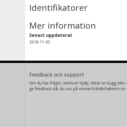
Identifikatorer
Denis Meledin
Chalmers, Institutionen för radio- och rymdvetenskap
Avancerad mottagarutveckling
Mer information
Forskning
Andra publikationer
Senast uppdaterat
2018-11-05
Karl-Åke L Johansson
Chalmers, Institutionen för radio- och rymdvetenskap
Nationella anläggningen för radioastronomi
Forskning
Andra publikationer
Feedback och support
Om du har frågor, behöver hjälp, hittar en bugg eller v
ge feedback når du oss på research.lib@chalmers.se.
Hans Olofsson
Chalmers, Institutionen för radio- och rymdvetenskap
Radioastronomi och astrofysik
Forskning
Andra publikationer