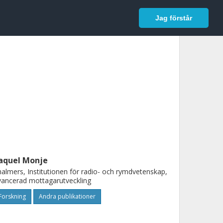
In English
Logga in
Jag förstår
aquel Monje
almers, Institutionen för radio- och rymdvetenskap,
ancerad mottagarutveckling
Forskning
Andra publikationer