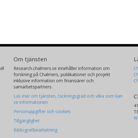
Om tjänsten
L
ill
Research.chalmers.se innehåller information om
Ch
forskning på Chalmers, publikationer och projekt
Ch
inklusive information om finansiärer och
C
samarbetspartners.
C
Läs mer om tjänsten, täckningsgrad och vilka som kan
se informationen
4
Personuppgifter och cookies
T
W
Tillgänglighet
Bibliografibearbetning