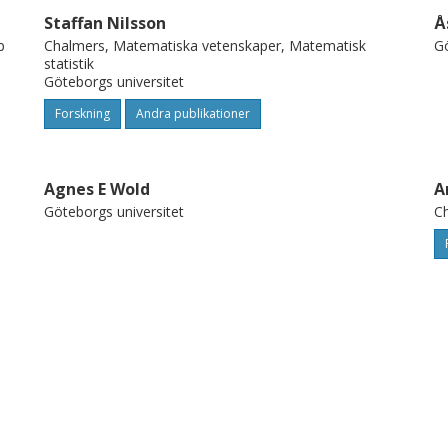
Staffan Nilsson
Å
p
Chalmers, Matematiska vetenskaper, Matematisk
Gö
statistik
Göteborgs universitet
Forskning
Andra publikationer
Agnes E Wold
A
Göteborgs universitet
Ch