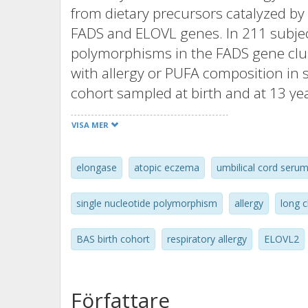
from dietary precursors catalyzed b
FADS and ELOVL genes. In 211 subjec
polymorphisms in the FADS gene clu
with allergy or PUFA composition in 
cohort sampled at birth and at 13 yea
years of age. Minor allele carriers 
VISA MER
had decreased proportions of 20:4 n
increased proportions of 20:3 n-6 in
elongase
atopic eczema
umbilical cord seru
risk of developing atopic eczema, but 
Minor allele carriers of rs17606561
single nucleotide polymorphism
allergy
long c
decreased proportions of 20:4 n-6 
(rs2236212 and rs17606561) were no
BAS birth cohort
respiratory allergy
ELOVL2
Thus, reduced capacity to desatura
was nominally associated with reduc
could indicate a pathogenic role for
Författare