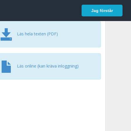
In English
Logga in
Jag förstår
Läs hela texten (PDF)
Läs online (kan kräva inloggning)