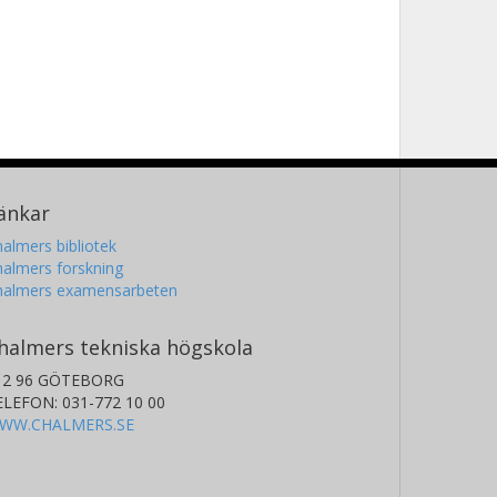
änkar
almers bibliotek
almers forskning
halmers examensarbeten
halmers tekniska högskola
12 96 GÖTEBORG
ELEFON: 031-772 10 00
WW.CHALMERS.SE