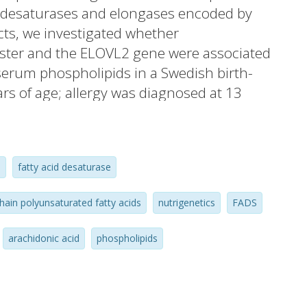
y desaturases and elongases encoded by
ts, we investigated whether
ster and the ELOVL2 gene were associated
serum phospholipids in a Swedish birth-
rs of age; allergy was diagnosed at 13
of rs102275 and rs174448 (FADS gene cluster)
-6 in cord and adolescent serum and
 cord serum as well as a nominally reduced
m
fatty acid desaturase
not respiratory allergy, at 13 years of age.
 in the ELOVL2 gene had nominally
hain polyunsaturated fatty acids
nutrigenetics
FADS
in cord serum but ELOVL polymorphisms
t associated with allergy development.
arachidonic acid
phospholipids
se n-6 PUFAs due to FADS polymorphisms
ed risk for eczema development, which
 long-chain PUFAs in allergy development.