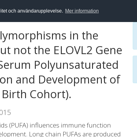
alitet och användarupplevelse.
Mer information
olymorphisms in the
but not the ELOVL2 Gene
 Serum Polyunsaturated
ion and Development of
 Birth Cohort).
2015
cids (PUFA) influences immune function
development. Long chain PUFAs are produced