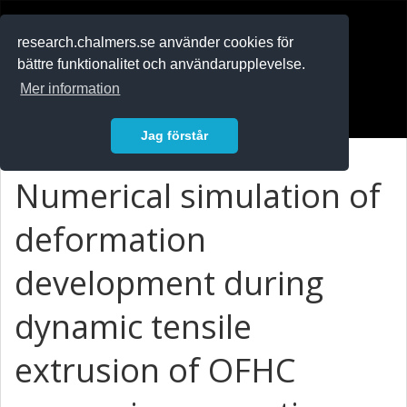
RESEARCH
.chalmers.se
research.chalmers.se använder cookies för
bättre funktionalitet och användarupplevelse.
In English
Mer information
Logga in
Jag förstår
Numerical simulation of
deformation
development during
dynamic tensile
extrusion of OFHC