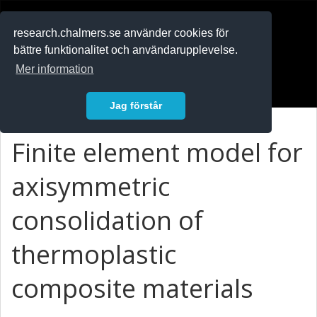
RESEARCH
.chalmers.se
research.chalmers.se använder cookies för
bättre funktionalitet och användarupplevelse.
In English
Mer information
Logga in
Jag förstår
Finite element model for
axisymmetric
consolidation of
thermoplastic
composite materials