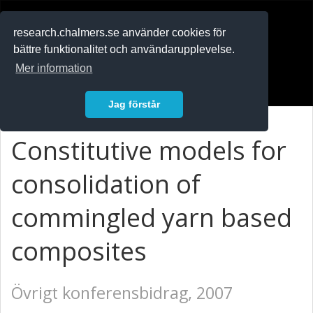
RESEARCH
.chalmers.se
research.chalmers.se använder cookies för
bättre funktionalitet och användarupplevelse.
In English
Mer information
Logga in
Jag förstår
Constitutive models for
consolidation of
commingled yarn based
composites
Övrigt konferensbidrag, 2007